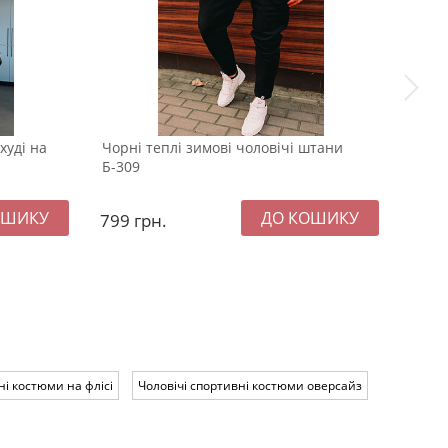
худі на
Чорні теплі зимові чоловічі штани
Темн
Б-309
коро
799
грн.
107
ні костюми на флісі
Чоловічі спортивні костюми оверсайз