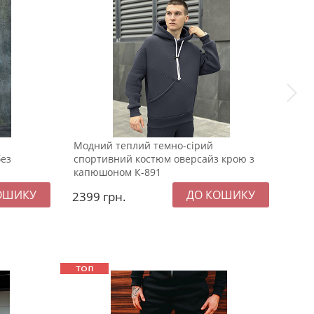
Модний теплий темно-сірий
Теп
без
спортивний костюм оверсайз крою з
граф
капюшоном К-891
2399
грн.
219