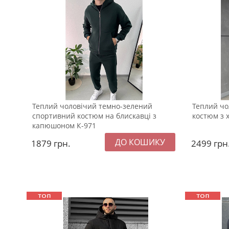
Теплий чоловічий темно-зелений
Теплий чо
спортивний костюм на блискавці з
костюм з 
капюшоном К-971
1879
грн.
2499
грн