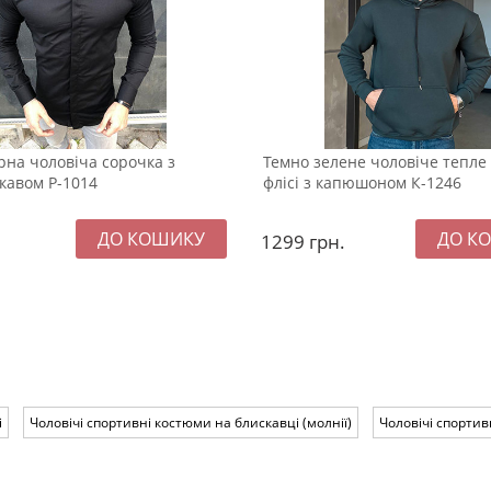
на чоловіча сорочка з
Темно зелене чоловіче тепле 
кавом Р-1014
флісі з капюшоном К-1246
1299
грн.
і
Чоловічі спортивні костюми на блискавці (молнії)
Чоловічі спортив