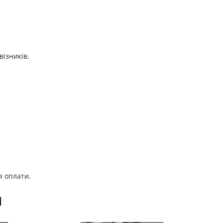
візників.
я оплати.
И