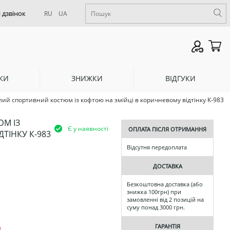
RU
UA
КИ
ЗНИЖКИ
ВІДГУКИ
ий спортивний костюм із кофтою на змійці в коричневому відтінку К-983
М ІЗ
Є у наявності
ОПЛАТА ПІСЛЯ ОТРИМАННЯ
ТІНКУ К-983
Відсутня передоплата
ДОСТАВКА
Безкоштовна доставка (або
знижка 100грн) при
замовленні від 2 позицій на
суму понад 3000 грн.
ГАРАНТІЯ