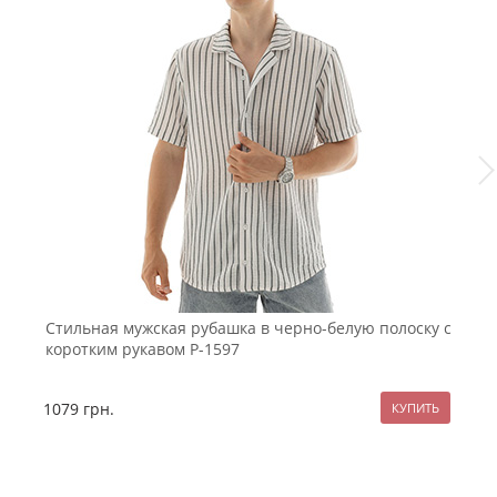
Стильная мужская рубашка в черно-белую полоску с
С
коротким рукавом Р-1597
Ф
1079
грн.
9