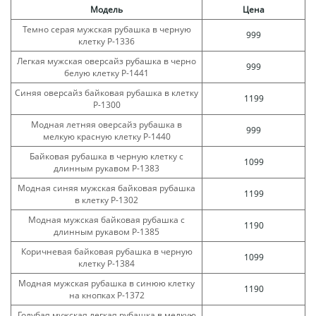
Модель
Цена
Темно серая мужская рубашка в черную
999
клетку Р-1336
Легкая мужская оверсайз рубашка в черно
999
белую клетку Р-1441
Синяя оверсайз байковая рубашка в клетку
1199
Р-1300
Модная летняя оверсайз рубашка в
999
мелкую красную клетку Р-1440
Байковая рубашка в черную клетку с
1099
длинным рукавом Р-1383
Модная синяя мужская байковая рубашка
1199
в клетку Р-1302
Модная мужская байковая рубашка с
1190
длинным рукавом Р-1385
Коричневая байковая рубашка в черную
1099
клетку Р-1384
Модная мужская рубашка в синюю клетку
1190
на кнопках Р-1372
Голубая мужская легкая рубашка в мелкую