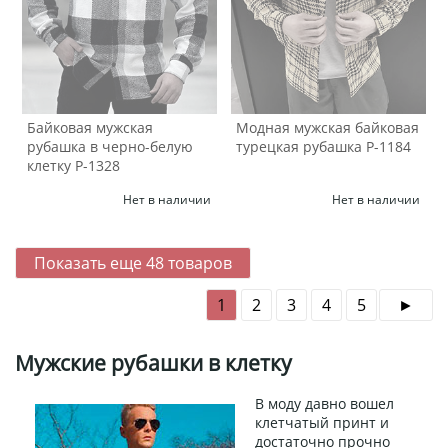
Байковая мужская
Модная мужская байковая
рубашка в черно-белую
турецкая рубашка Р-1184
клетку Р-1328
Нет в наличии
Нет в наличии
Показать еще
48
товаров
1
2
3
4
5
Мужские рубашки в клетку
В моду давно вошел
клетчатый принт и
достаточно прочно