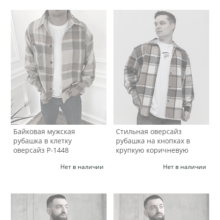
Байковая мужская
Стильная оверсайз
рубашка в клетку
рубашка на кнопках в
оверсайз Р-1448
крупкую коричневую
клетку Р-1477
Нет в наличии
Нет в наличии