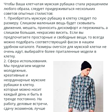
Чтобы Ваша клетчатая мужская рубашка стала украшением
любого образа, следует придерживаться нескольких
советов опытных стилистов:
1. Приобретать мужскую рубашку в клетку следует по
размеру. Слишком маленькая вещь будет сковывать
движения, мешать, приносить дискомфорт и пережимать, а
слишком большая, некрасиво висеть. Если вы
предпочитаете просторные и свободные вещи, то всегда
можно подобрать соответствующий фасон в нашем
удобном каталоге. Размеры oversize для мужской клетки не
очень идут, выбирайте более приталенные модели в
клетку.
2. Сфера использования.
Мы предлагаем модели
молодежные,
креативные и
неординарные мужские
рубашки в клетку,
которые можно носит
каждый день и быть в
тренде постоянно. На
работу, деловые встречи,
сдачу экзаменов, лучше