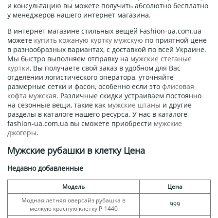
и консультацию вы можете получить абсолютно бесплатно
у менеджеров нашего интернет магазина.
В интернет магазине стильных вещей Fashion-ua.com.ua
можете
купить кожаную куртку мужскую
по приятной цене
в разнообразных вариантах, с доставкой по всей Украине.
Мы быстро выполняем отправку на
мужские стеганые
куртки
, Вы получаете свой заказ в удобном для Вас
отделении логистического оператора, уточняйте
размерные сетки и фасон, особенно если это
флисовая
кофта мужская
. Различные скидки устраиваем постоянно
на сезонные вещи, такие как
мужские штаны
и другие
разделы в каталоге нашего ресурса. У нас в каталоге
fashion-ua.com.ua вы сможете приобрести
мужские
джогеры
.
Мужские рубашки в клетку Цена
Недавно добавленные
Модель
Цена
Модная летняя оверсайз рубашка в
999
мелкую красную клетку Р-1440