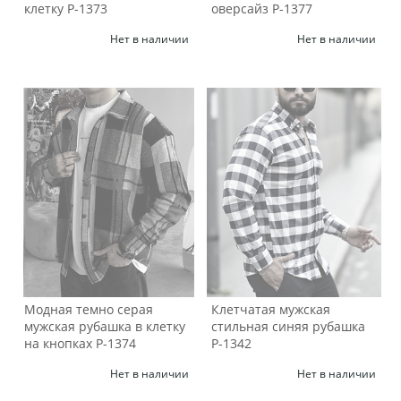
клетку Р-1373
оверсайз Р-1377
Нет в наличии
Нет в наличии
Модная темно серая
Клетчатая мужская
мужская рубашка в клетку
стильная синяя рубашка
на кнопках Р-1374
Р-1342
Нет в наличии
Нет в наличии