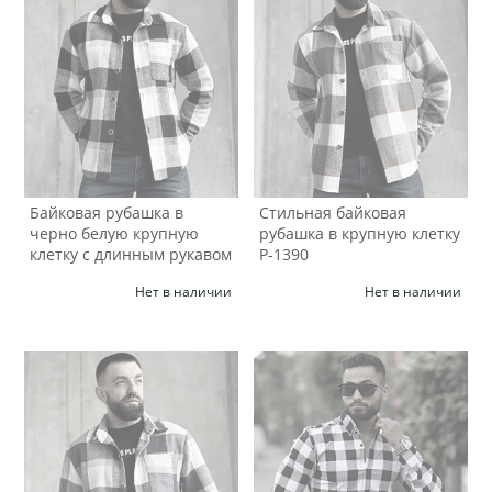
Байковая рубашка в
Стильная байковая
черно белую крупную
рубашка в крупную клетку
клетку с длинным рукавом
Р-1390
Р-1391
Нет в наличии
Нет в наличии