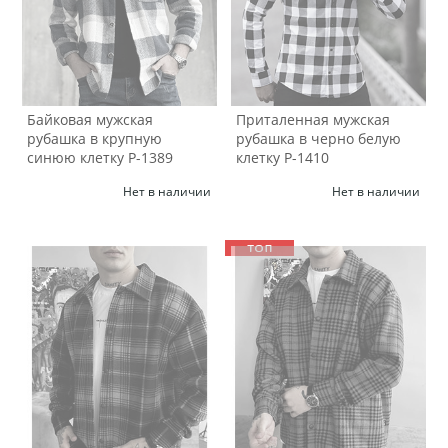
Байковая мужская
Приталенная мужская
рубашка в крупную
рубашка в черно белую
синюю клетку Р-1389
клетку Р-1410
Нет в наличии
Нет в наличии