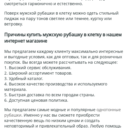
смотреться гармонично и естественно.
Поверх мужской рубашки в клетку можно одеть стильный
пиджак на пару тонов светлее или темнее, куртку или
ветровку.
Причины купить мужскую рубашку в клетку в нашем
интернет магазине
Мы предлагаем каждому клиенту максимально интересные
и выгодные условия, как для оптовых, так и для розничных
покупок. Вы всегда можете рассчитывать на следующее:
1. Высокий сервис обслуживания.
2. Широкий ассортимент товаров.
3. Удобный каталог.
4. Высокое качество производства и используемого
материала.
5. Быстрая доставка по всем городам страны.
6. Доступная ценовая политика.
Мы предлагаем самые модные и популярные
однотонные
рубашки
. Именно у нас вы сможете приобрести
качественную вещь по низким ценам и создать
неповторимый и привлекательный образ. Любую помощь