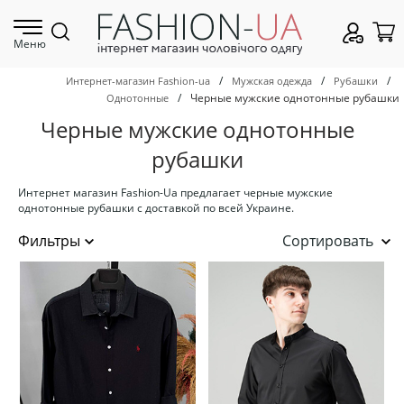
Меню
/
/
/
Интернет-магазин Fashion-ua
Мужская одежда
Рубашки
/
Черные мужские однотонные рубашки
Однотонные
Черные мужские однотонные
рубашки
Интернет магазин Fashion-Ua предлагает черные мужские
однотонные рубашки с доставкой по всей Украине.
Сортировать