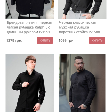
Брендовая летняя черная
Черная классическая
легкая рубашка Ralph L с
мужская рубашка
длинным рукавом Р-1591
воротник стойка Р-1588
1379
грн.
1099
грн.