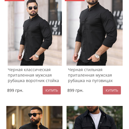
Черная классическая
Черная стильная
приталенная мужская
приталенная мужская
рубашка воротник стойка
рубашка на пуговицах
Р-1473
Р-1369
899
грн.
899
грн.