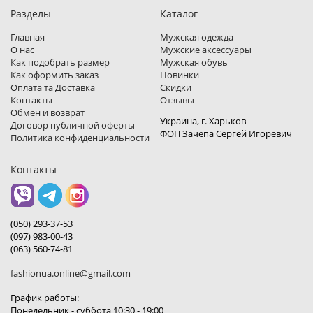
Разделы
Каталог
Главная
Мужская одежда
О нас
Мужские аксессуары
Как подобрать размер
Мужская обувь
Как оформить заказ
Новинки
Оплата та Доставка
Скидки
Контакты
Отзывы
Обмен и возврат
Украина, г. Харьков
Договор публичной оферты
ФОП Зачепа Сергей Игоревич
Политика конфиденциальности
Контакты
(050) 293-37-53
(097) 983-00-43
(063) 560-74-81
fashionua.online@gmail.com
График работы:
Понедельник - суббота 10:30 - 19:00