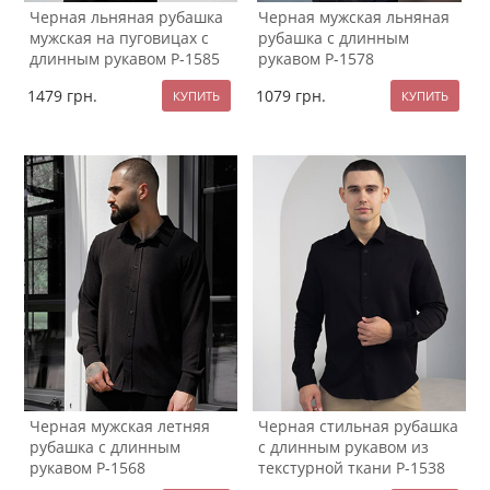
Черная льняная рубашка
Черная мужская льняная
мужская на пуговицах с
рубашка с длинным
длинным рукавом Р-1585
рукавом Р-1578
1479
грн.
1079
грн.
Черная мужская летняя
Черная стильная рубашка
рубашка с длинным
с длинным рукавом из
рукавом Р-1568
текстурной ткани Р-1538