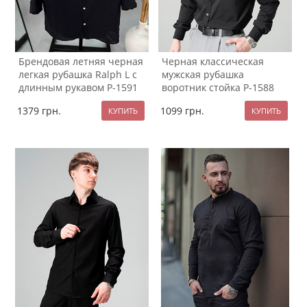
Брендовая летняя черная
Черная классическая
легкая рубашка Ralph L с
мужская рубашка
длинным рукавом Р-1591
воротник стойка Р-1588
1379
грн.
1099
грн.