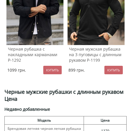
Черная рубашка с
Черная мужская рубашка
накладными карманами
на 3 пуговицы с длинным
Р-1292
рукавом Р-1199
1099
грн.
899
грн.
Черные мужские рубашки с длинным рукавом
Цена
Недавно добавленные
Модель
Цена
Брендовая летняя черная легкая рубашка
1379