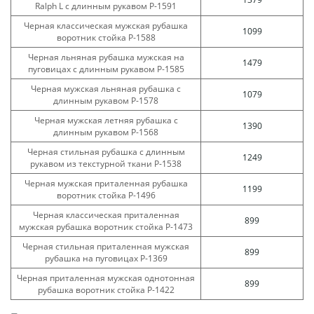
Ralph L с длинным рукавом Р-1591
Черная классическая мужская рубашка
1099
воротник стойка Р-1588
Черная льняная рубашка мужская на
1479
пуговицах с длинным рукавом Р-1585
Черная мужская льняная рубашка с
1079
длинным рукавом Р-1578
Черная мужская летняя рубашка с
1390
длинным рукавом Р-1568
Черная стильная рубашка с длинным
1249
рукавом из текстурной ткани Р-1538
Черная мужская приталенная рубашка
1199
воротник стойка Р-1496
Черная классическая приталенная
899
мужская рубашка воротник стойка Р-1473
Черная стильная приталенная мужская
899
рубашка на пуговицах Р-1369
Черная приталенная мужская однотонная
899
рубашка воротник стойка Р-1422