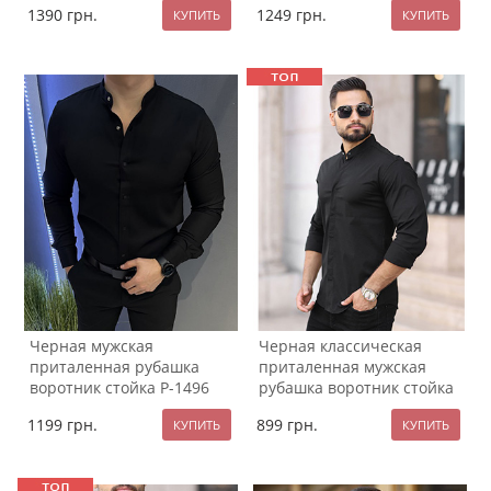
1390
грн.
1249
грн.
Черная мужская
Черная классическая
приталенная рубашка
приталенная мужская
воротник стойка Р-1496
рубашка воротник стойка
Р-1473
1199
грн.
899
грн.