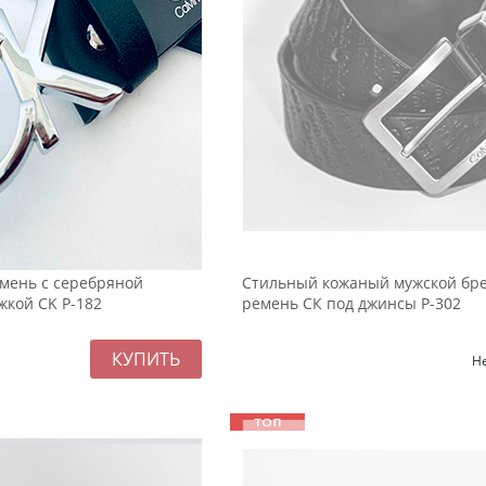
мень с серебряной
Стильный кожаный мужской бр
жкой CK Р-182
ремень СК под джинсы Р-302
Н