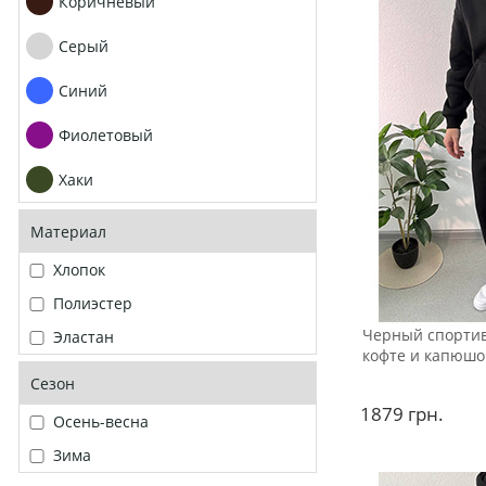
Коричневый
Серый
Синий
Фиолетовый
Хаки
Материал
Хлопок
Полиэстер
Черный спортив
Эластан
кофте и капюшо
Сезон
1879
грн.
Осень-весна
Зима