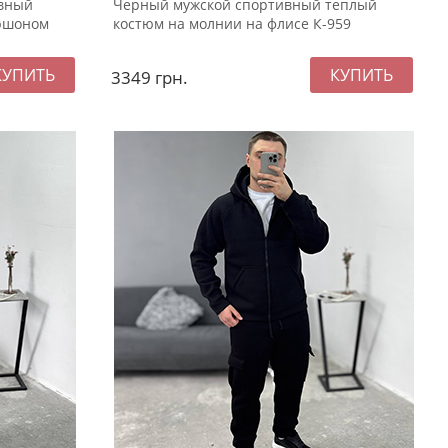
ивный
Черный мужской спортивный теплый
пюшоном
костюм на молнии на флисе К-959
3349
грн.