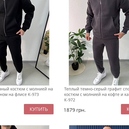
ный костюм с молнией на
Теплый темно-серый графит с
ном на флисе К-973
костюм с молнией на кофте и 
К-972
1879
грн.