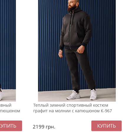
ивный
Теплый зимний спортивный костюм
капюшоном
графит на молнии с капюшоном К-967
2199
грн.