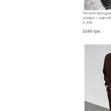
Теплый брендо
графит с кофто
К-958
3349
грн.