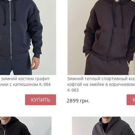
 зимний костюм графит
Зимний теплый спортивный ко
лнии с капюшоном К-984
кофтой на змейке в коричневом
К-983
2899
грн.