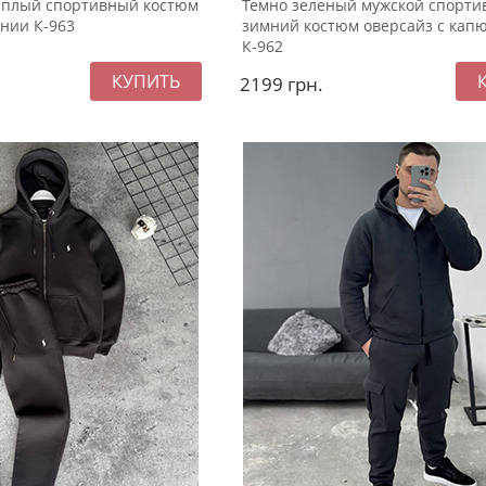
еплый спортивный костюм
Темно зеленый мужской спорт
нии К-963
зимний костюм оверсайз с ка
К-962
2199
грн.