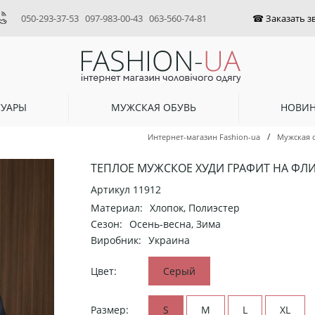
050-293-37-53
097-983-00-43
063-560-74-81
СУАРЫ
МУЖСКАЯ ОБУВЬ
НОВИ
/
Интернет-магазин Fashion-ua
Мужская 
ТЕПЛОЕ МУЖСКОЕ ХУДИ ГРАФИТ НА ФЛИС
Артикул
11912
Материал:
Хлопок, Полиэстер
Сезон:
Осень-весна, Зима
Виробник:
Украина
Цвет:
Серый
Размер:
S
M
L
XL