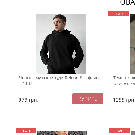
ТОВА
Черное мужское худи Reload без флиса
Темно зел
Т-1137
флисе с к
979
грн.
1299
грн