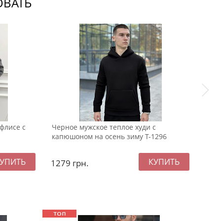
ОВАТЬ
флисе с
Черное мужское теплое худи с
Темн
капюшоном на осень зиму Т-1296
кап
1279
грн.
127