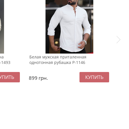
на
Белая мужская приталенная
Тепл
-1493
однотонная рубашка Р-1146
граф
капю
899
грн.
289