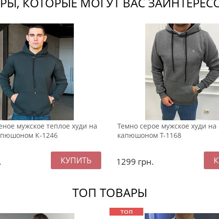
РЫ, КОТОРЫЕ МОГУТ ВАС ЗАИНТЕРЕС
еное мужское теплое худи на
Темно серое мужское худи на 
апюшоном К-1246
капюшоном Т-1168
.
1299
грн.
ТОП ТОВАРЫ