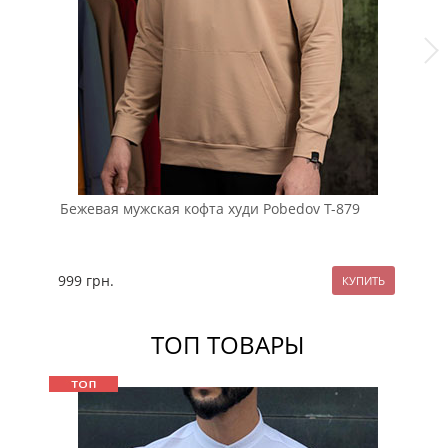
Бежевая мужская кофта худи Pobedov Т-879
Че
ру
999
грн.
13
ТОП ТОВАРЫ