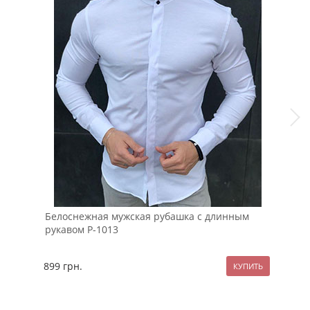
Белоснежная мужская рубашка с длинным
Бел
рукавом Р-1013
руб
899
грн.
89