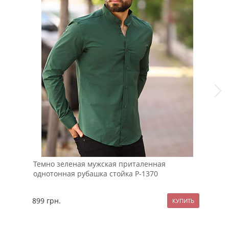
Темно зеленая мужская приталенная
Чер
однотонная рубашка стойка Р-1370
899
грн.
109