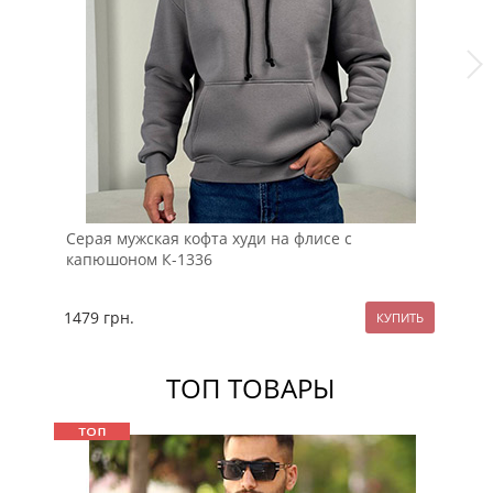
Серая мужская кофта худи на флисе с
Че
капюшоном К-1336
ру
1479
грн.
13
ТОП ТОВАРЫ