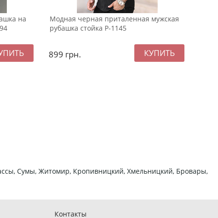
башка на
Модная черная приталенная мужская
Тепл
494
рубашка стойка Р-1145
кост
899
грн.
139
ркассы, Сумы, Житомир, Кропивницкий, Хмельницкий, Бровары,
Контакты