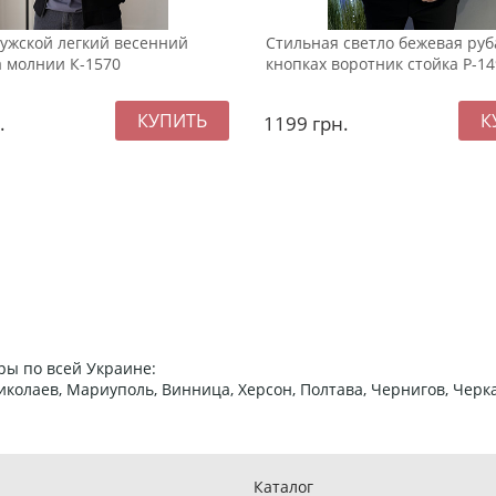
ужской легкий весенний
Стильная светло бежевая ру
а молнии К-1570
кнопках воротник стойка Р-1
.
1199
грн.
ры по всей Украине:
 Николаев, Мариуполь, Винница, Херсон, Полтава, Чернигов, Че
Каталог