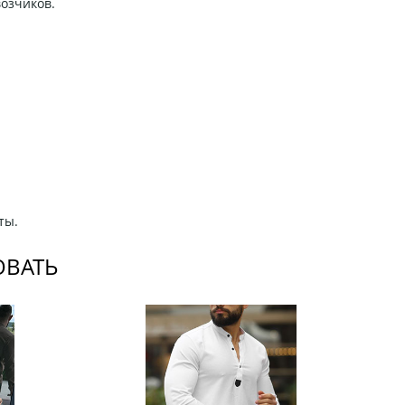
возчиков.
ты.
ОВАТЬ