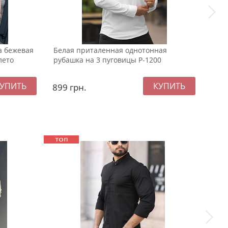
а бежевая
Белая приталенная однотонная
Лег
лето
рубашка на 3 пуговицы Р-1200
овер
899
грн.
99