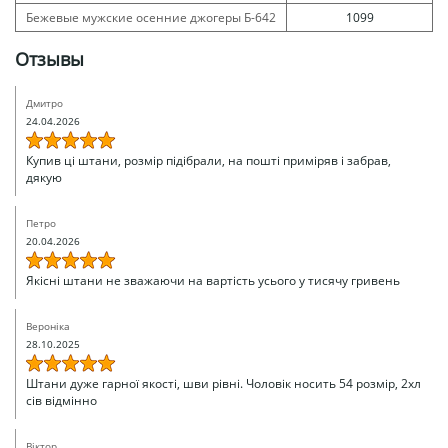
Бежевые мужские осенние джогеры Б-642
1099
Отзывы
Дмитро
24.04.2026
Купив ці штани, розмір підібрали, на пошті приміряв і забрав,
дякую
Петро
20.04.2026
Якісні штани не зважаючи на вартість усього у тисячу гривень
Вероніка
28.10.2025
Штани дуже гарної якості, шви рівні. Чоловік носить 54 розмір, 2хл
сів відмінно
Віктор