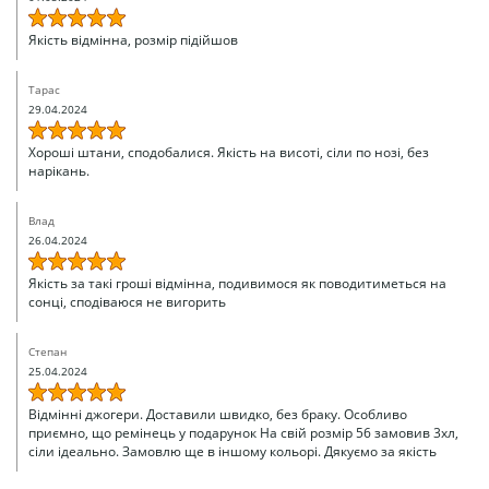
Якість відмінна, розмір підійшов
Тарас
29.04.2024
Хороші штани, сподобалися. Якість на висоті, сіли по нозі, без
нарікань.
Влад
26.04.2024
Якість за такі гроші відмінна, подивимося як поводитиметься на
сонці, сподіваюся не вигорить
Степан
25.04.2024
Відмінні джогери. Доставили швидко, без браку. Особливо
приємно, що ремінець у подарунок На свій розмір 56 замовив 3хл,
сіли ідеально. Замовлю ще в іншому кольорі. Дякуємо за якість