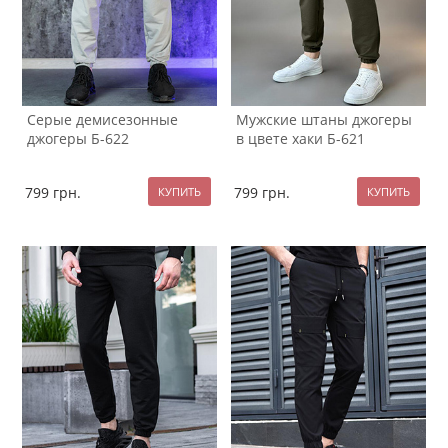
Серые демисезонные
Мужские штаны джогеры
джогеры Б-622
в цвете хаки Б-621
799
грн.
799
грн.