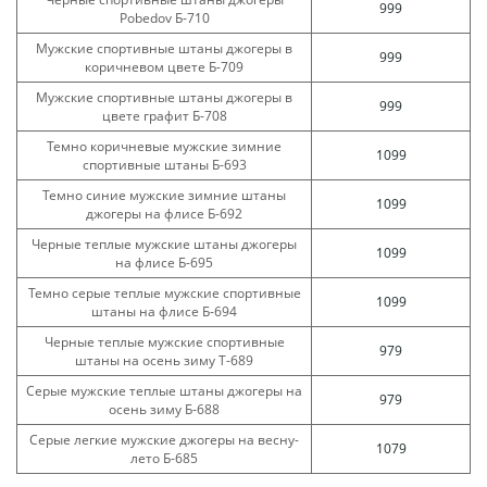
999
Pobedov Б-710
Мужские спортивные штаны джогеры в
999
коричневом цвете Б-709
Мужские спортивные штаны джогеры в
999
цвете графит Б-708
Темно коричневые мужские зимние
1099
спортивные штаны Б-693
Темно синие мужские зимние штаны
1099
джогеры на флисе Б-692
Черные теплые мужские штаны джогеры
1099
на флисе Б-695
Темно серые теплые мужские спортивные
1099
штаны на флисе Б-694
Черные теплые мужские спортивные
979
штаны на осень зиму Т-689
Серые мужские теплые штаны джогеры на
979
осень зиму Б-688
Серые легкие мужские джогеры на весну-
1079
лето Б-685