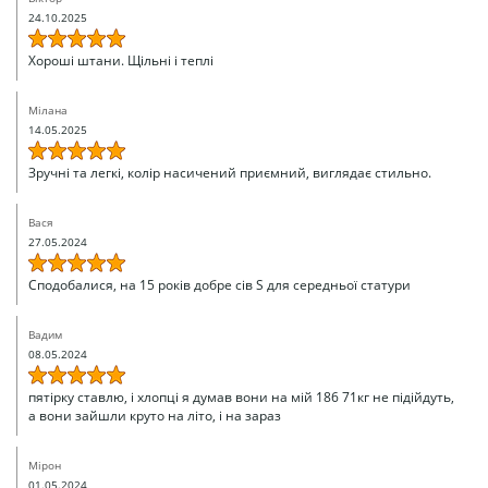
24.10.2025
Хороші штани. Щільні і теплі
Мілана
14.05.2025
Зручні та легкі, колір насичений приємний, виглядає стильно.
Вася
27.05.2024
Сподобалися, на 15 років добре сів S для середньої статури
Вадим
08.05.2024
пятірку ставлю, і хлопці я думав вони на мій 186 71кг не підійдуть,
а вони зайшли круто на літо, і на зараз
Мірон
01.05.2024