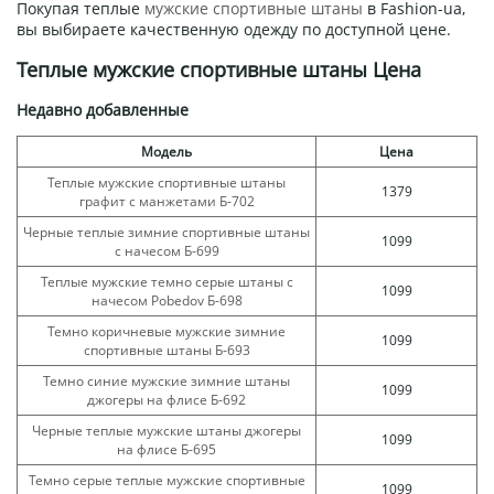
Покупая теплые
мужские спортивные штаны
в Fashion-ua,
вы выбираете качественную одежду по доступной цене.
Теплые мужские спортивные штаны Цена
Недавно добавленные
Модель
Цена
Теплые мужские спортивные штаны
1379
графит с манжетами Б-702
Черные теплые зимние спортивные штаны
1099
с начесом Б-699
Теплые мужские темно серые штаны с
1099
начесом Pobedov Б-698
Темно коричневые мужские зимние
1099
спортивные штаны Б-693
Темно синие мужские зимние штаны
1099
джогеры на флисе Б-692
Черные теплые мужские штаны джогеры
1099
на флисе Б-695
Темно серые теплые мужские спортивные
1099