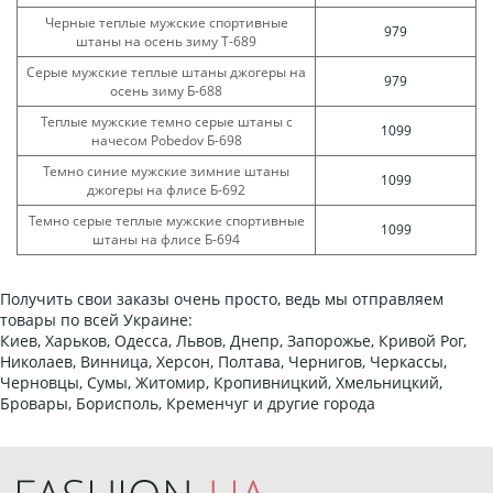
Черные теплые мужские спортивные
979
штаны на осень зиму Т-689
Серые мужские теплые штаны джогеры на
979
осень зиму Б-688
Теплые мужские темно серые штаны с
1099
начесом Pobedov Б-698
Темно синие мужские зимние штаны
1099
джогеры на флисе Б-692
Темно серые теплые мужские спортивные
1099
штаны на флисе Б-694
Получить свои заказы очень просто, ведь мы отправляем
товары по всей Украине:
Киев, Харьков, Одесса, Львов, Днепр, Запорожье, Кривой Рог,
Николаев, Винница, Херсон, Полтава, Чернигов, Черкассы,
Черновцы, Сумы, Житомир, Кропивницкий, Хмельницкий,
Бровары, Борисполь, Кременчуг и другие города