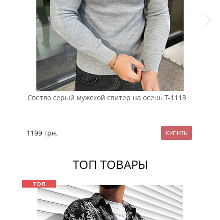
Светло серый мужской свитер на осень Т-1113
Вес
Т-1
1199
грн.
14
ТОП ТОВАРЫ