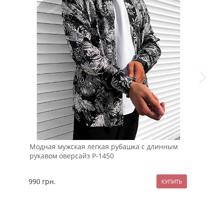
Модная мужская легкая рубашка с длинным
Шта
рукавом оверсайз Р-1450
лип
990
грн.
114