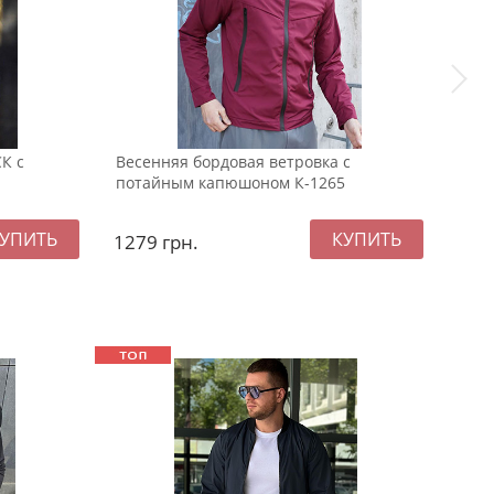
К с
Весенняя бордовая ветровка с
Мужс
потайным капюшоном К-1265
осен
1279
грн.
137