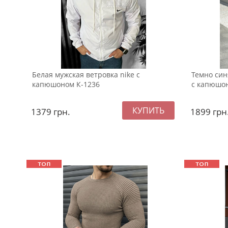
Белая мужская ветровка nike с
Темно син
капюшоном К-1236
с капюшон
1379
грн.
1899
грн