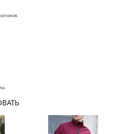
возчиков.
ты.
ОВАТЬ