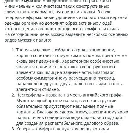
длинные мужские молодежные пальто строго кроя с
минимальным количеством таких конструктивных
элементов как карманы, пуговицы и кнопки. В свою
очередь неформальные удлиненные пальто такой верхней
одежды органично дополнят образ активных людей,
которые ценят в вещах, прежде всего, комфорт и стиль.
На сегодняшний день можно выделить несколько основных
видов мужских пальто:
Тренч – изделие свободного кроя с капюшоном,
хорошо сочетается с мужским костюмом, при этом не
сковывает движений. Характерной особенностью
является наличие в нем такого конструктивного
элемента как шлиц на задней части. Благодаря
особому симметричному размещению пуговиц,
параллельно друг от друга, пальто выглядит очень
элегантно и стильно.
Честерфилд – названа на честь английского графа.
Мужское однобортное пальто, в его конструкции
обязательно присутствуют накладные прямые
карманы. Благодаря сдержанному, лаконичному крою
пальто очень солидно выглядит, идеально подходит
для создания респектабельного, делового образа.
Коверт – комфортная мужская вещь, которая