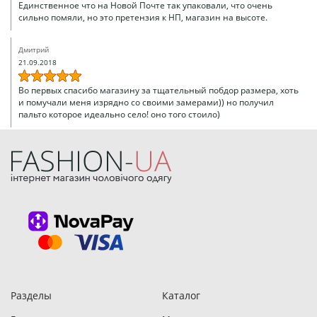
Единственное что на Новой Почте так упаковали, что очень
сильно помяли, но это претензия к НП, магазин на высоте.
Дмитрий
21.09.2018
Во первых спасибо магазину за тщательный побдор размера, хоть
и помучали меня изрядно со своими замерами)) но получил
пальто которое идеально село! оно того стоило)
Получить свои заказы очень просто, ведь мы отправляем
товары по всей Украине:
Киев, Харьков, Одесса, Львов, Днепр, Запорожье, Кривой Рог,
Николаев, Винница, Херсон, Полтава, Чернигов, Черкассы,
Черновцы, Сумы, Житомир, Кропивницкий, Хмельницкий,
Бровары, Борисполь, Кременчуг и другие города
Разделы
Каталог