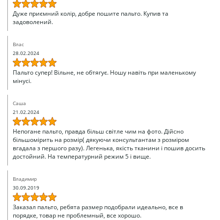
Дуже приємний колір, добре пошите пальто. Купив та
задоволений.
Влас
28.02.2024
Пальто супер! Вільне, не обтягує. Ношу навіть при маленькому
мінусі.
Саша
21.02.2024
Непогане пальто, правда більш світле чим на фото. Дійсно
більшомірить на розмір( дякуючи консультантам з розміром
вгадала з першого разу). Легенька, якість тканини і пошив досить
достойний. На температурний режим 5 і вище.
Владимир
30.09.2019
Заказал пальто, ребята размер подобрали идеально, все в
порядке, товар не проблемный, все хорошо.