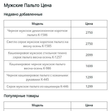
Мужские Пальто Цена
Недавно добавленные
Модель
Цена
Черное мужское демисезонное короткое
2750
пальто К-1586
Светло серое мужское короткое пальто на
2750
весну осень К-1585
Кашемировое мужское стильное темно
2099
серое пальто весна-осень К-1257
Кашемировое черное мужское пальто
1699
весна-осень К-986
Черное кашемировое пальто с кожаными
1299
рукавами К-445
Серое мужское пальто из кашемира К-446
1299
Популярные товары
Модель
Цена