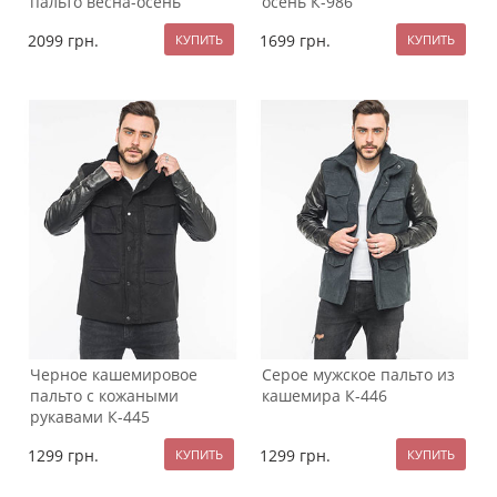
пальто весна-осень
осень К-986
К-1257
2099
грн.
1699
грн.
Черное кашемировое
Серое мужское пальто из
пальто с кожаными
кашемира К-446
рукавами К-445
1299
грн.
1299
грн.