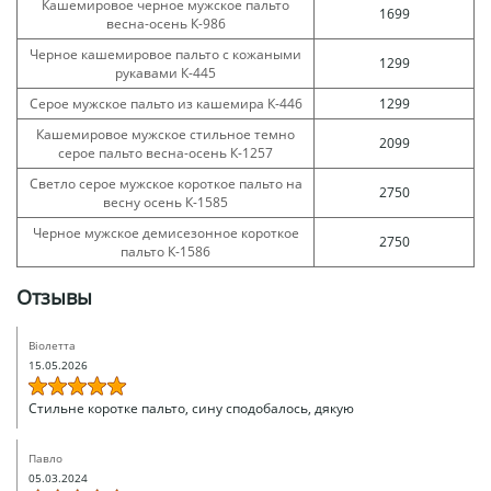
Кашемировое черное мужское пальто
1699
весна-осень К-986
Черное кашемировое пальто с кожаными
1299
рукавами К-445
Серое мужское пальто из кашемира К-446
1299
Кашемировое мужское стильное темно
2099
серое пальто весна-осень К-1257
Светло серое мужское короткое пальто на
2750
весну осень К-1585
Черное мужское демисезонное короткое
2750
пальто К-1586
Отзывы
Віолетта
15.05.2026
Стильне коротке пальто, сину сподобалось, дякую
Павло
05.03.2024