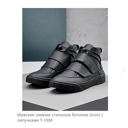
Мужские зимние стильные ботинки Gross с
Му
липучками Т-1008
Т-