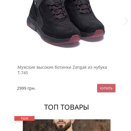
Мужские высокие ботинки Zangak из нубука
Му
Т-745
на
2999
грн.
24
ТОП ТОВАРЫ