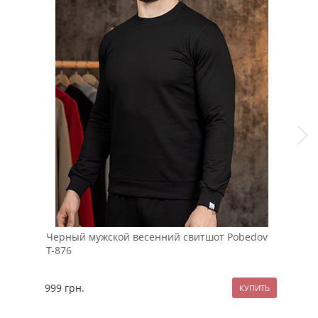
Черный мужской весенний свитшот Pobedov
Беж
Т-876
фут
999
грн.
124