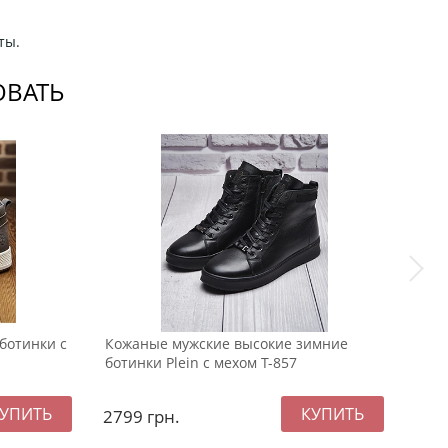
ты.
ОВАТЬ
ботинки с
Кожаные мужские высокие зимние
Зим
ботинки Plein с мехом Т-857
Kris
2799
грн.
299