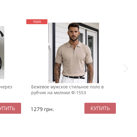
 через
Бежевое мужское стильное поло в
Мужс
рубчик на молнии Ф-1553
Ф-11
1279
грн.
549