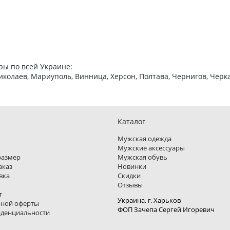
ры по всей Украине:
 Николаев, Мариуполь, Винница, Херсон, Полтава, Чернигов, Че
Каталог
Мужская одежда
Мужские аксессуары
размер
Мужская обувь
аказ
Новинки
вка
Скидки
Отзывы
т
Украина, г. Харьков
чной оферты
ФОП Зачепа Сергей Игоревич
иденциальности