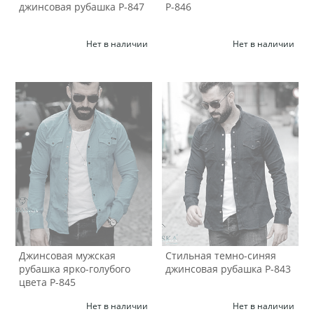
джинсовая рубашка Р-847
Р-846
Нет в наличии
Нет в наличии
Джинсовая мужская
Стильная темно-синяя
рубашка ярко-голубого
джинсовая рубашка Р-843
цвета Р-845
Нет в наличии
Нет в наличии