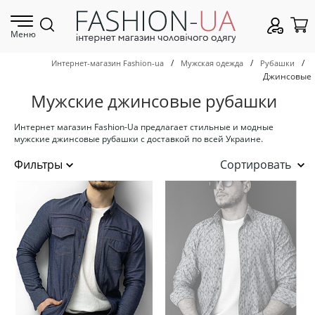
Меню
/
/
/
Интернет-магазин Fashion-ua
Мужская одежда
Рубашки
Джинсовые
Мужские джинсовые рубашки
Интернет магазин Fashion-Ua предлагает стильные и модные
мужские джинсовые рубашки с доставкой по всей Украине.
Сортировать