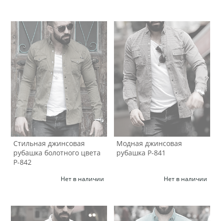
Стильная джинсовая
Модная джинсовая
рубашка болотного цвета
рубашка Р-841
Р-842
Нет в наличии
Нет в наличии