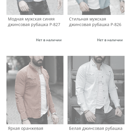
Модная мужская синяя
Стильная мужская
джинсовая рубашка Р-827
джинсовая рубашка Р-826
Нет в наличии
Нет в наличии
Яркая оранжевая
Белая джинсовая рубашка