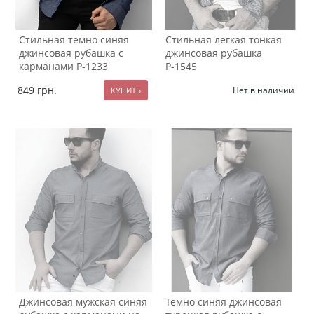
Стильная темно синяя
Стильная легкая тонкая
джинсовая рубашка с
джинсовая рубашка
карманами Р-1233
Р-1545
849
грн.
Нет в наличии
Джинсовая мужская синяя
Темно синяя джинсовая