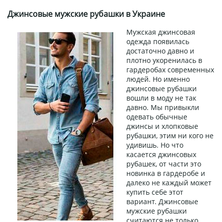
Джинсовые мужские рубашки в Украине
Мужская джинсовая
одежда появилась
достаточно давно и
плотно укоренилась в
гардеробах современных
людей. Но именно
джинсовые рубашки
вошли в моду не так
давно. Мы привыкли
одевать обычные
джинсы и хлопковые
рубашки, этим ни кого не
удивишь. Но что
касается джинсовых
рубашек, от части это
новинка в гардеробе и
далеко не каждый может
купить себе этот
вариант. Джинсовые
мужские рубашки
считаются не только