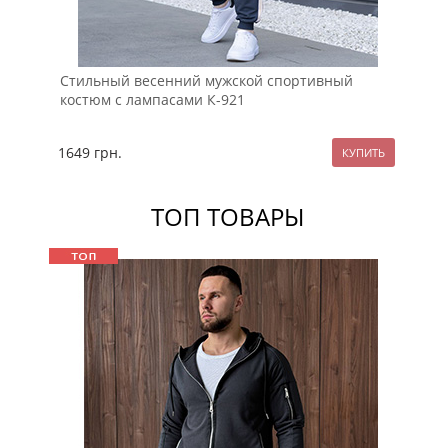
Стильный весенний мужской спортивный
Че
костюм с лампасами К-921
пл
1649
грн.
13
ТОП ТОВАРЫ