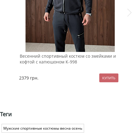
Весенний спортивный костюм со змейками и
Тем
кофтой с капюшоном К-998
фут
2379
грн.
114
Теги
Мужские спортивные костюмы весна осень