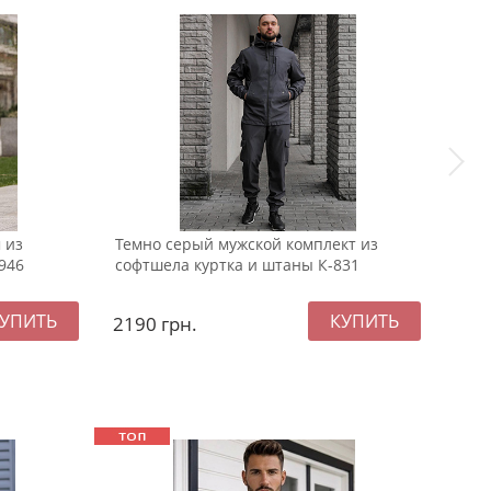
 из
Темно серый мужской комплект из
Чер
946
софтшела куртка и штаны К-831
весн
2190
грн.
239