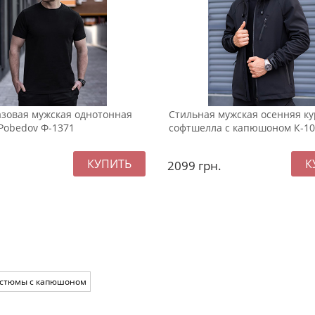
азовая мужская однотонная
Стильная мужская осенняя ку
Pobedov Ф-1371
софтшелла с капюшоном К-10
2099
грн.
остюмы с капюшоном