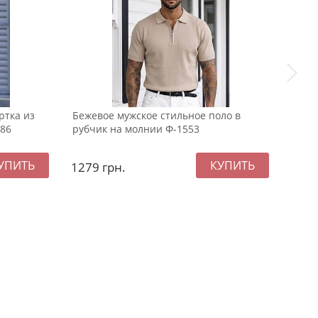
ртка из
Бежевое мужское стильное поло в
Черн
86
рубчик на молнии Ф-1553
худи
1279
грн.
249