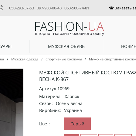
050-293-37-53
097-983-00-43
063-560-74-81
СУАРЫ
МУЖСКАЯ ОБУВЬ
НОВИ
/
/
/
-ua
Мужская одежда
Спортивные Костюмы
Мужские спортивные костюм
МУЖСКОЙ СПОРТИВНЫЙ КОСТЮМ ГРАФ
ВЕСНА К-867
Артикул
10969
Материал:
Хлопок
Сезон:
Осень-весна
Виробник:
Украина
Цвет:
Серый