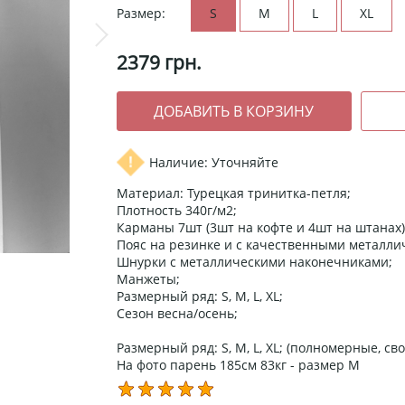
Размер:
S
M
L
XL
2379
грн.
Наличие: Уточняйте
Материал: Турецкая тринитка-петля;
Плотность 340г/м2;
Карманы 7шт (3шт на кофте и 4шт на штанах)
Пояс на резинке и с качественными металли
Шнурки с металлическими наконечниками;
Манжеты;
Размерный ряд: S, M, L, XL;
Сезон весна/осень;
Размерный ряд: S, M, L, XL; (полномерные, св
На фото парень 185см 83кг - размер М