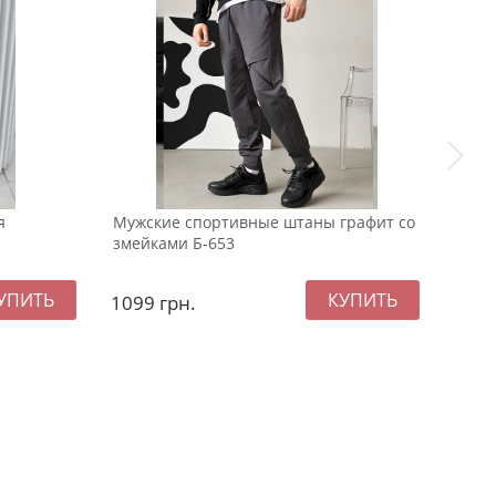
я
Мужские спортивные штаны графит со
Мужс
змейками Б-653
Ф-11
1099
грн.
549