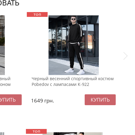
ОВАТЬ
ивный
Черный весенний спортивный костюм
Муж
шоном
Pobedov с лампасами К-922
осен
1649
грн.
239