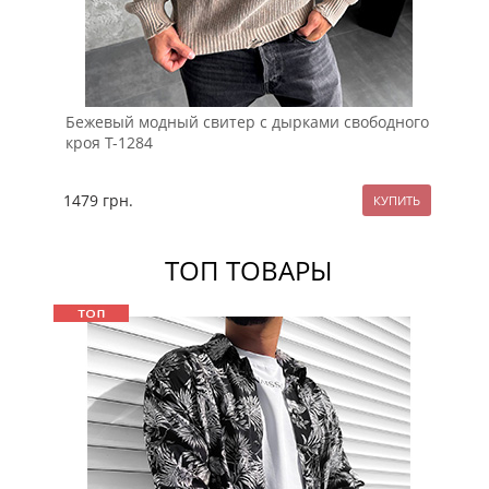
Бежевый модный свитер с дырками свободного
Че
кроя Т-1284
ол
1479
грн.
99
ТОП ТОВАРЫ