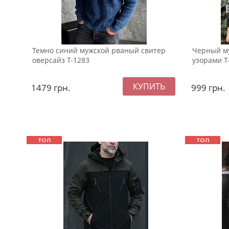
Темно синий мужской рваный свитер
Черный му
оверсайз Т-1283
узорами Т
1479
грн.
999
грн.