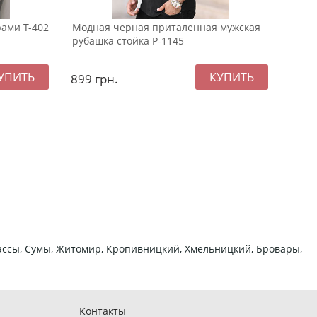
ами Т-402
Модная черная приталенная мужская
Черн
рубашка стойка Р-1145
осен
899
грн.
229
ркассы, Сумы, Житомир, Кропивницкий, Хмельницкий, Бровары,
Контакты