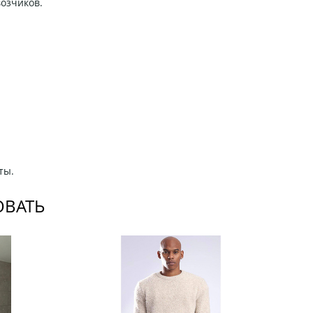
возчиков.
ты.
ОВАТЬ