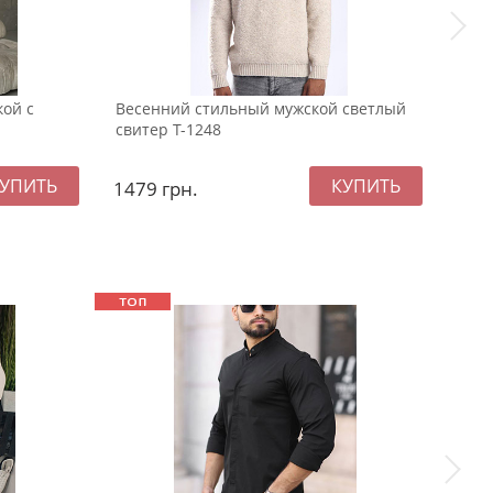
кой с
Весенний стильный мужской светлый
Сер
свитер Т-1248
воро
1479
грн.
157