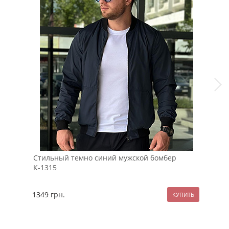
Стильный темно синий мужской бомбер
Шта
К-1315
лип
1349
грн.
114