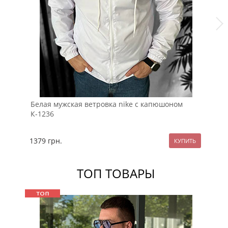
Белая мужская ветровка nike с капюшоном
Бе
К-1236
К-
1379
грн.
17
ТОП ТОВАРЫ