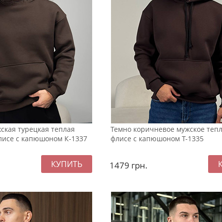
ская турецкая теплая
Темно коричневое мужское тепл
лисе с капюшоном К-1337
флисе с капюшоном Т-1335
1479
грн.