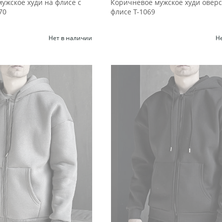
ужское худи на флисе с
Коричневое мужское худи оверс
70
флисе Т-1069
Нет в наличии
Н