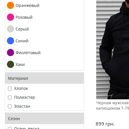
Оранжевый
Розовый
Серый
Синий
Фиолетовый
Хаки
Материал
Хлопок
Полиэстер
Черная мужская 
Эластан
капюшоном Т-7
Сезон
899
грн.
Осень-весна