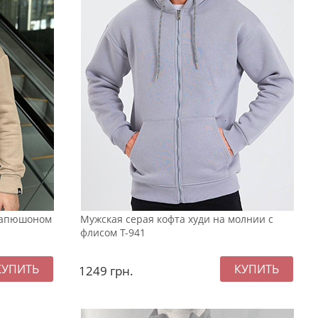
 капюшоном
Мужская серая кофта худи на молнии с
флисом Т-941
1249
грн.