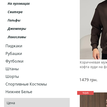
На пуговицах
Свитера
Гольфы
Джемперы
Лонгсливы
Пиджаки
Рубашки
Футболки
Коричневая муж
кофта худи на ф
Штаны
Шорты
1479
грн.
Спортивные Костюмы
Нижнее Белье
Цена