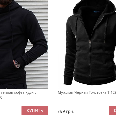
теплая кофта худи с
Мужская Черная Толстовка Т-12
90
799
грн.