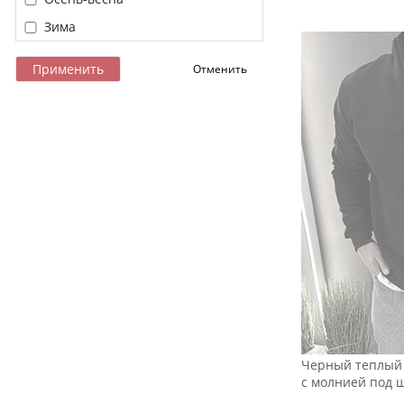
Зима
Черный теплый 
с молнией под 