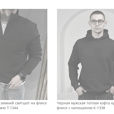
зимний свитшот на флисе
Черная мужская теплая кофта х
шею Т-1344
флисе с капюшоном К-1338