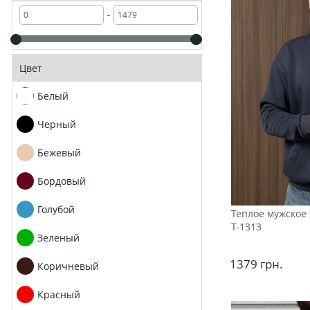
-
Цвет
Белый
Черный
Бежевый
Бордовый
Голубой
Теплое мужское 
Т-1313
Зеленый
1379
грн.
Коричневый
Красный