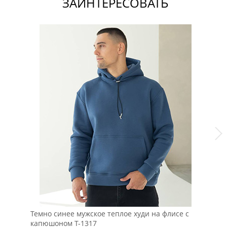
ЗАИНТЕРЕСОВАТЬ
Темно синее мужское теплое худи на флисе с
Че
капюшоном Т-1317
ка