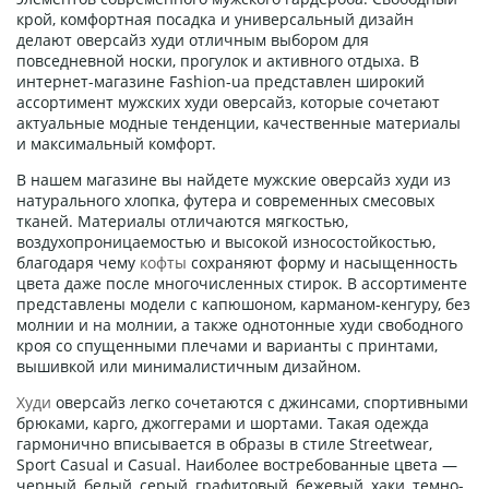
крой, комфортная посадка и универсальный дизайн
делают оверсайз худи отличным выбором для
повседневной носки, прогулок и активного отдыха. В
интернет-магазине Fashion-ua представлен широкий
ассортимент мужских худи оверсайз, которые сочетают
актуальные модные тенденции, качественные материалы
и максимальный комфорт.
В нашем магазине вы найдете мужские оверсайз худи из
натурального хлопка, футера и современных смесовых
тканей. Материалы отличаются мягкостью,
воздухопроницаемостью и высокой износостойкостью,
благодаря чему
кофты
сохраняют форму и насыщенность
цвета даже после многочисленных стирок. В ассортименте
представлены модели с капюшоном, карманом-кенгуру, без
молнии и на молнии, а также однотонные худи свободного
кроя со спущенными плечами и варианты с принтами,
вышивкой или минималистичным дизайном.
Худи
оверсайз легко сочетаются с джинсами, спортивными
брюками, карго, джоггерами и шортами. Такая одежда
гармонично вписывается в образы в стиле Streetwear,
Sport Casual и Casual. Наиболее востребованные цвета —
черный, белый, серый, графитовый, бежевый, хаки, темно-