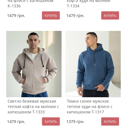
на флисе с капюшоном
кофта худи на молнии
К-1336
Т-1334
1479
грн.
1479
грн.
Светло бежевая мужская
Темно синее мужское
теплая кофта на молнии с
теплое худи на флисе с
капюшоном Т-1333
капюшоном Т-1317
1479
грн.
1379
грн.