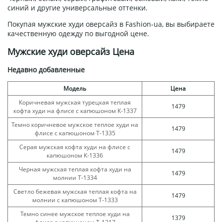
синий и другие универсальные оттенки.
Покупая мужские худи оверсайз в Fashion-ua, вы выбираете
качественную одежду по выгодной цене.
Мужские худи оверсайз Цена
Недавно добавленные
Модель
Цена
Коричневая мужская турецкая теплая
1479
кофта худи на флисе с капюшоном К-1337
Темно коричневое мужское теплое худи на
1479
флисе с капюшоном Т-1335
Серая мужская кофта худи на флисе с
1479
капюшоном К-1336
Черная мужская теплая кофта худи на
1479
молнии Т-1334
Светло бежевая мужская теплая кофта на
1479
молнии с капюшоном Т-1333
Темно синее мужское теплое худи на
1379