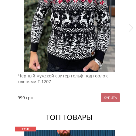
Черный мужской свитер гольф под горло с
Кр
оленями Т-1207
ол
999
грн.
99
ТОП ТОВАРЫ