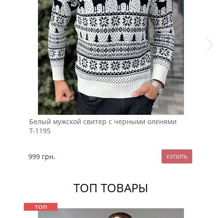
Белый мужской свитер с черными оленями
Бо
Т-1195
и 
999
грн.
99
ТОП ТОВАРЫ