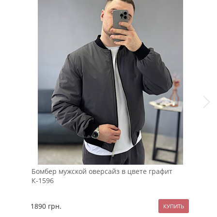
Бомбер мужской оверсайз в цвете графит
Чер
К-1596
рук
1890
грн.
209