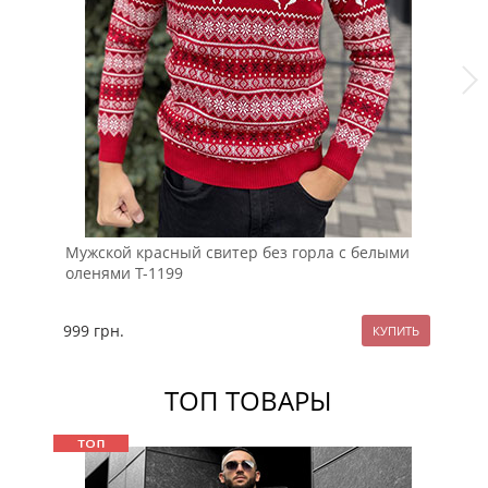
Мужской красный свитер без горла с белыми
Бо
оленями Т-1199
и 
999
грн.
99
ТОП ТОВАРЫ