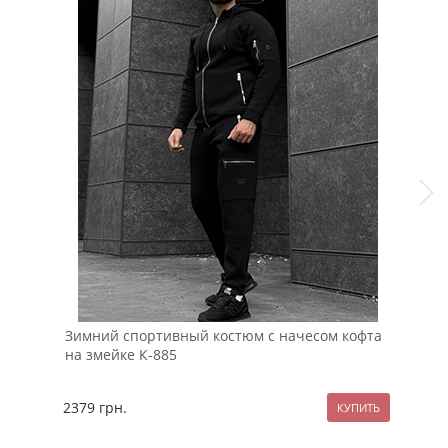
Зимний спортивный костюм с начесом кофта
Чер
на змейке К-885
2379
грн.
109