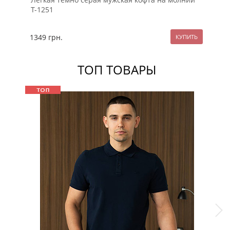
Т-1251
Т-
1349
грн.
13
ТОП ТОВАРЫ