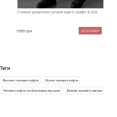
Стильні укорочені штани карго графіт Б-656
Мод
рук
1099
грн.
99
Теги
Весняні чоловічі кофти
Осінні чоловічі кофти
Чоловічі кофти на блискавці під шию
Бежеві чоловічі светри