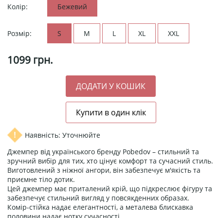
Колір:
Бежевий
Розмір:
S
M
L
XL
XXL
1099
грн.
Наявність: Уточнюйте
Джемпер від українського бренду Pobedov – стильний та
зручний вибір для тих, хто цінує комфорт та сучасний стиль.
Виготовлений з ніжної ангори, він забезпечує м'якість та
приємне тіло дотик.
Цей джемпер має приталений крій, що підкреслює фігуру та
забезпечує стильний вигляд у повсякденних образах.
Комір-стійка надає елегантності, а металева блискавка
половини надає нотку сучасності.