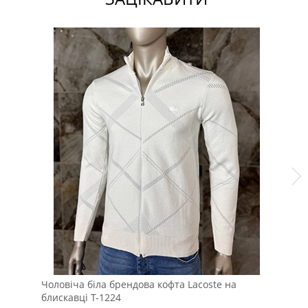
Чоловіча біла брендова кофта Lacoste на
Чо
блискавці Т-1224
Т-