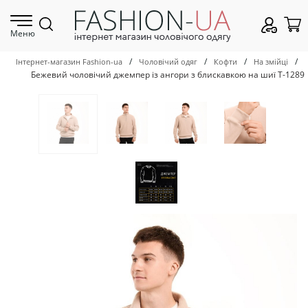
Меню
/
/
/
/
Інтернет-магазин Fashion-ua
Чоловічий одяг
Кофти
На змійці
Бежевий чоловічий джемпер із ангори з блискавкою на шиї Т-1289