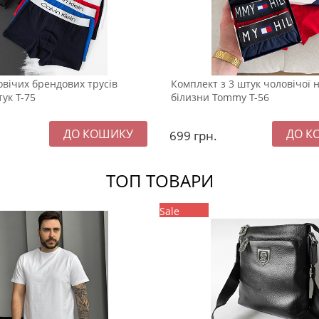
овічих брендових трусів
Комплект з 3 штук чоловічої 
тук Т-75
білизни Tommy Т-56
699
грн.
ТОП ТОВАРИ
Sale