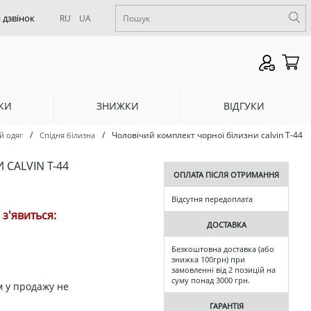
RU
UA
КИ
ЗНИЖКИ
ВІДГУКИ
/
/
Чоловічий комплект чорної білизни calvin Т-44
й одяг
Спідня білизна
CALVIN Т-44
ОПЛАТА ПІСЛЯ ОТРИМАННЯ
Відсутня передоплата
з'явиться:
ДОСТАВКА
Безкоштовна доставка (або
знижка 100грн) при
замовленні від 2 позицій на
суму понад 3000 грн.
 у продажу не
ГАРАНТІЯ