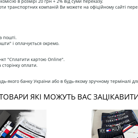
омісію в розмірі 20 грн + 2% від суми переказу.
оти транспортних компаній Ви можете на офіційному сайті пере
а пошті.
ошти" і оплачується окремо.
нкт "Сплатити картою Online".
 сторінку оплати.
дь-якого банку України або в будь-якому зручному терміналі дл
ТОВАРИ ЯКІ МОЖУТЬ ВАС ЗАЦІКАВИТ