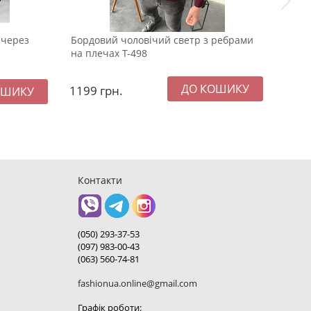
 через
Бордовий чоловічий светр з ребрами
Корич
на плечах Т-498
Т-418
1199
грн.
229
Контакти
(050) 293-37-53
(097) 983-00-43
(063) 560-74-81
fashionua.online@gmail.com
Графік роботи: