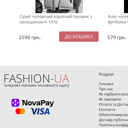
Сірий чоловічий короткий пуховик з
Біла чоло
капюшоном К-1070
футболка 
2590
грн.
579
грн.
Розділи
Головна
Про нас
Як підібрати ро
Як замовити
Оплата та Доста
Контакти
Обмін/поверне
Договір публічн
Політика конфід