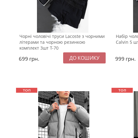
Чорні чоловічі труси Lacoste з чорними
Набір чол
літерами та чорною резинкою
Calvin 5 ш
комплект 3шт Т-70
699
грн.
999
грн.