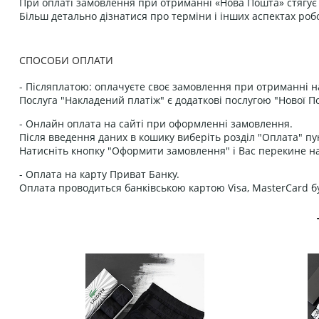
При оплаті замовлення при отриманні «Нова Пошта» стягує к
Більш детально дізнатися про терміни і інших аспектах роб
СПОСОБИ ОПЛАТИ
- Післяплатою: оплачуєте своє замовлення при отриманні н
Послуга "Накладений платіж" є додаткові послугою "Нової П
- Онлайн оплата на сайті при оформленні замовлення.
Після введення даних в кошику виберіть розділ "Оплата" пу
Натисніть кнопку "Оформити замовлення" і Вас перекине на
- Оплата на карту Приват Банку.
Оплата проводиться банківською картою Visa, MasterCard бу