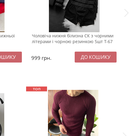
нижньої
Чоловіча нижня білизна СК з чорними
Комп
літерами і чорною резинкою 5шт Т-67
999
грн.
99