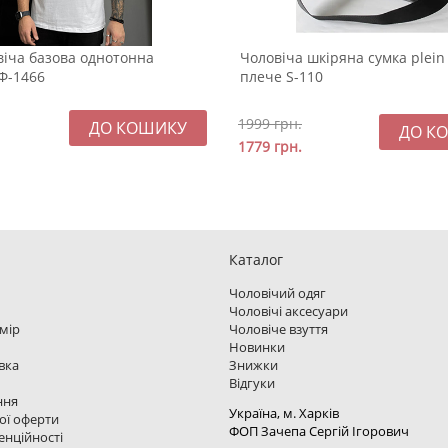
віча базова однотонна
Чоловіча шкіряна сумка plein
Ф-1466
плече S-110
1999
грн.
1779
грн.
Каталог
Чоловічий одяг
Чоловічі аксесуари
змір
Чоловіче взуття
Новинки
вка
Знижки
Відгуки
ння
Україна, м. Харкiв
ої оферти
ФОП Зачепа Сергій Ігорович
енційності