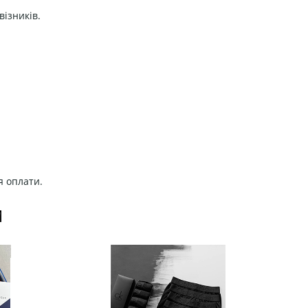
візників.
я оплати.
И