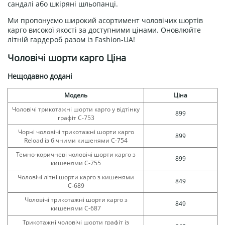
сандалі або шкіряні шльопанці.
Ми пропонуємо широкий асортимент чоловічих шортів
карго високої якості за доступними цінами. Оновлюйте
літній гардероб разом із Fashion-UA!
Чоловічі шорти карго Ціна
Нещодавно додані
Модель
Ціна
Чоловічі трикотажні шорти карго у відтінку
899
графіт С-753
Чорні чоловічі трикотажні шорти карго
899
Reload із бічними кишенями С-754
Темно-коричневі чоловічі шорти карго з
899
кишенями С-755
Чоловічі літні шорти карго з кишенями
849
С-689
Чоловічі трикотажні шорти карго з
849
кишенями С-687
Трикотажні чоловічі шорти графіт із