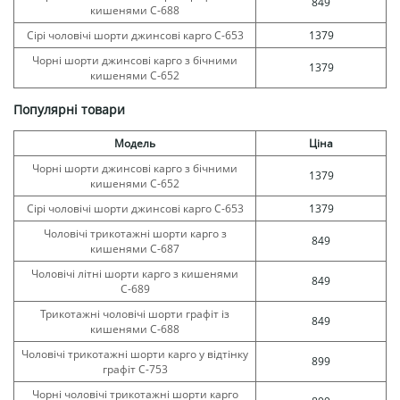
849
кишенями С-688
Сірі чоловічі шорти джинсові карго С-653
1379
Чорні шорти джинсові карго з бічними
1379
кишенями С-652
Популярні товари
Модель
Ціна
Чорні шорти джинсові карго з бічними
1379
кишенями С-652
Сірі чоловічі шорти джинсові карго С-653
1379
Чоловічі трикотажні шорти карго з
849
кишенями С-687
Чоловічі літні шорти карго з кишенями
849
С-689
Трикотажні чоловічі шорти графіт із
849
кишенями С-688
Чоловічі трикотажні шорти карго у відтінку
899
графіт С-753
Чорні чоловічі трикотажні шорти карго