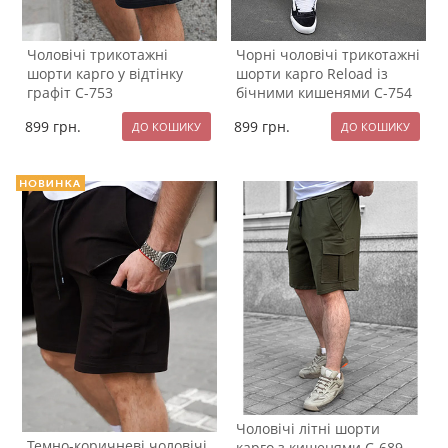
Чоловічі трикотажні
Чорні чоловічі трикотажні
шорти карго у відтінку
шорти карго Reload із
графіт С-753
бічними кишенями С-754
899
грн.
899
грн.
Чоловічі літні шорти
Темно-коричневі чоловічі
карго з кишенями С-689