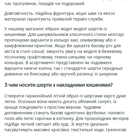
час прогулянок, походів чи подорожей.
Довговічність. Надійна фурнітура, міцні шви та якісні
матеріали гарантують тривалий термін служби.
У нашому магазині зібрані модні моделі шортів із
кишенями. Для шанувальників класичного стилю мілітарі
пропонуємо варіанти в кольорі хакі, оливковому або з
камуфляжним принтом. Якщо Ви шукаєте базову річ для
міста в стилі casual, зверніть увагу на моделі в бежевому,
пісочному, графітовому, темно-синьому чи чорному
кольорах. В асортименті представлені як подовжені
варіанти нижче коліна, так і стандартні шорти середньої
довжини на блискавці або зручній резинці зі шнурком.
З чим носити шорти з накладними кишенями?
Створити гармонійний літній образ із шортами карго дуже
легко. Оскільки вони мають досить об'ємний силует, їх
краще поєднувати з простим верхом. Чудовим
доповненням стануть базові однотонні футболки, чоловічі
поло або легкі сорочки в клітинку. Для прохолодних вечорів
підійде легкий світшот або худі. Зі взуття ідеально
пасуватимуть масивні кросівки, текстильні кеди, трекінгові