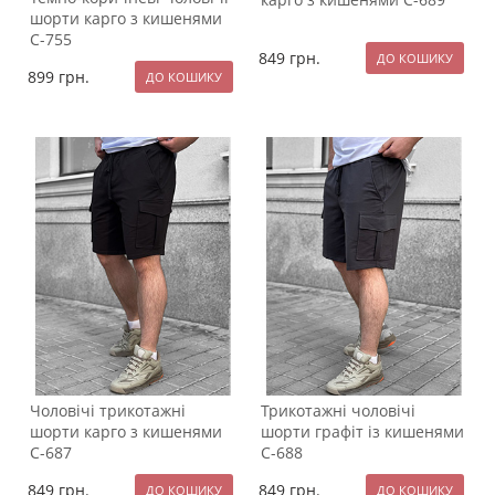
шорти карго з кишенями
С-755
849
грн.
899
грн.
Чоловічі трикотажні
Трикотажні чоловічі
шорти карго з кишенями
шорти графіт із кишенями
С-687
С-688
849
грн.
849
грн.