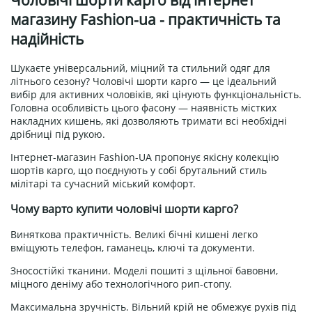
Чоловічі шорти карго від інтернет
магазину Fashion-ua - практичність та
надійність
Шукаєте універсальний, міцний та стильний одяг для
літнього сезону? Чоловічі шорти карго — це ідеальний
вибір для активних чоловіків, які цінують функціональність.
Головна особливість цього фасону — наявність містких
накладних кишень, які дозволяють тримати всі необхідні
дрібниці під рукою.
Інтернет-магазин Fashion-UA пропонує якісну колекцію
шортів карго, що поєднують у собі брутальний стиль
мілітарі та сучасний міський комфорт.
Чому варто купити чоловічі шорти карго?
Виняткова практичність. Великі бічні кишені легко
вміщують телефон, гаманець, ключі та документи.
Зносостійкі тканини. Моделі пошиті з щільної бавовни,
міцного деніму або технологічного рип-стопу.
Максимальна зручність. Вільний крій не обмежує рухів під