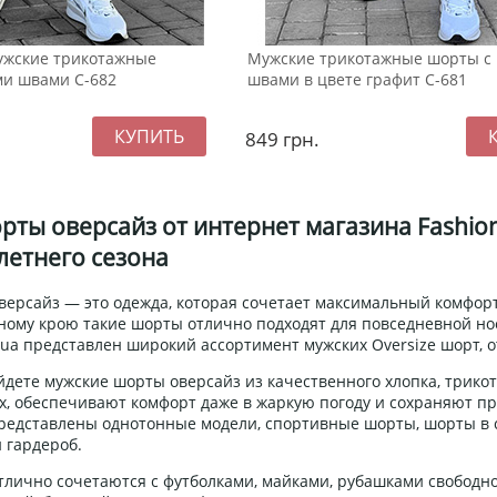
ужские трикотажные
Мужские трикотажные шорты с
и швами С-682
швами в цвете графит С-681
849
грн.
ты оверсайз от интернет магазина Fashio
летнего сезона
ерсайз — это одежда, которая сочетает максимальный комфорт,
ному крою такие шорты отлично подходят для повседневной носк
-ua представлен широкий ассортимент мужских Oversize шорт,
йдете мужские шорты оверсайз из качественного хлопка, трико
х, обеспечивают комфорт даже в жаркую погоду и сохраняют п
редставлены однотонные модели, спортивные шорты, шорты в 
 гардероб.
тлично сочетаются с футболками, майками, рубашками свободно