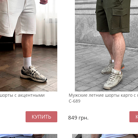
шорты с акцентными
Мужские летние шорты карго с
С-689
849
грн.