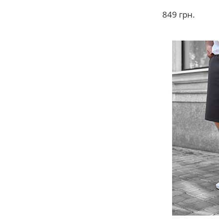
849
грн.