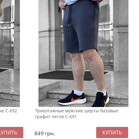
е С-692
Трикотажные мужские шорты базовые
графит петля С-691
849
грн.