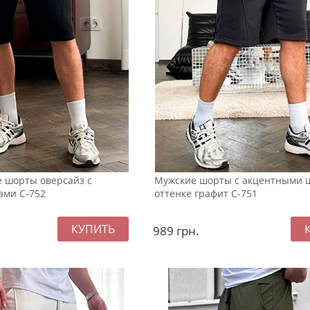
 шорты оверсайз с
Мужские шорты с акцентными 
ами С-752
оттенке графит С-751
989
грн.