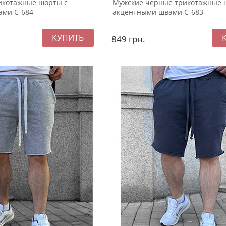
икотажные шорты с
Мужские черные трикотажные 
ами С-684
акцентными швами С-683
849
грн.