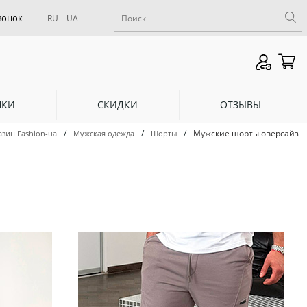
RU
UA
НКИ
СКИДКИ
ОТЗЫВЫ
/
/
/
Мужские шорты оверсайз
азин Fashion-ua
Мужская одежда
Шорты