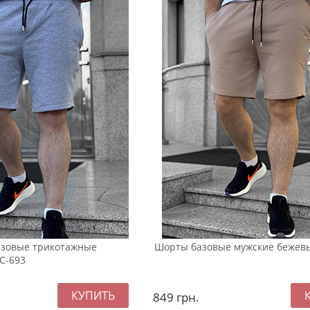
азовые трикотажные
Шорты базовые мужские бежевы
С-693
849
грн.