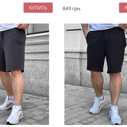
849
грн.