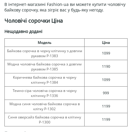
В інтернет-магазині Fashion-ua ви можете купити чоловічу
байкову сорочку, яка зігріє вас у будь-яку негоду.
Чоловічі сорочки Ціна
Нещодавно додані
Модель
Ціна
Байкова сорочка в чорну клітинку з довгим
1099
рукавом Р-1383
Модна чоловіча байкова сорочка з довгим
1190
рукавом Р-1385
Коричнева байкова сорочка в чорну
1099
клітинку Р-1384
Темно-сіра чоловіча сорочка в чорну
999
клітинку Р-1336
Модна синя чоловіча байкова сорочка в
1199
клітку Р-1302
Синя оверсайз байкова сорочка в клітину
1199
Р-1300