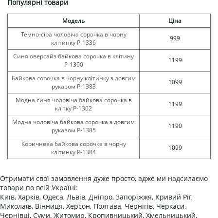
Популярні товари
Модель
Ціна
Темно-сіра чоловіча сорочка в чорну
999
клітинку Р-1336
Синя оверсайз байкова сорочка в клітину
1199
Р-1300
Байкова сорочка в чорну клітинку з довгим
1099
рукавом Р-1383
Модна синя чоловіча байкова сорочка в
1199
клітку Р-1302
Модна чоловіча байкова сорочка з довгим
1190
рукавом Р-1385
Коричнева байкова сорочка в чорну
1099
клітинку Р-1384
Отримати свої замовлення дуже просто, адже ми надсилаємо
товари по всій Україні:
Київ, Харків, Одеса, Львів, Дніпро, Запоріжжя, Кривий Ріг,
Миколаїв, Вінниця, Херсон, Полтава, Чернігів, Черкаси,
Чернівці, Суми, Житомир, Кропивницький, Хмельницький,