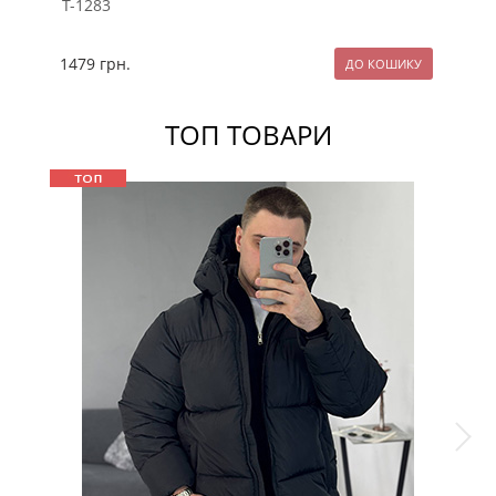
Т-1283
1479
грн.
11
ТОП ТОВАРИ