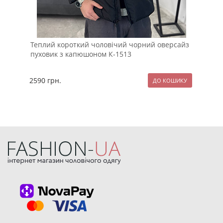
Теплий короткий чоловічий чорний оверсайз
Дем
пуховик з капюшоном К-1513
кап
2590
грн.
229