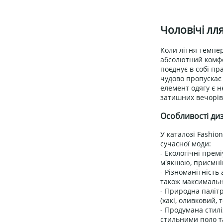
Чоловічі лл
Коли літня темпер
абсолютний комфо
поєднує в собі пр
чудово пропускає 
елемент одягу є н
затишних вечорів 
Особливості диз
У каталозі Fashi
сучасної моди:
- Екологічні прем
м'якшою, приємні
- Різноманітність
також максимальн
- Природна палітра
(хакі, оливковий, 
- Продумана стил
стильними поло т