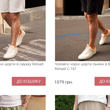
яні шорти в смужку Reload
Чоловічі чорні шорти льняні в б
Reload С-747
1079
грн.