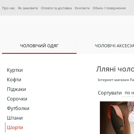
Про нас
Як замовити
Оплата та доставка
Контакти
Обмін / повернення
ЧОЛОВІЧИЙ ОДЯГ
ЧОЛОВІЧІ АКСЕСУ
Лляні чол
Куртки
Кофти
Інтернет магазин Fa
Піджаки
Сортувати
по 
Сорочки
Футболки
Штани
Шорти