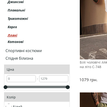
Джинсові
Плавальні
Трикотажні
Карго
Лляні
Котонові
Спортивні костюми
Спідня білизна
Білі чоловічі лл
на літо С-748
Ціна
-
1079
грн.
Колір
Білий