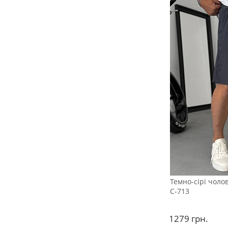
Темно-сірі чоло
С-713
1279
грн.