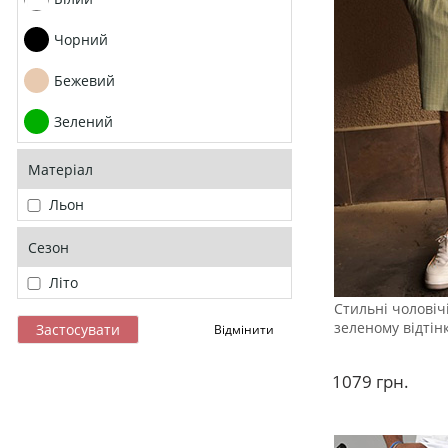
Чорний
Бежевий
Зелений
Матеріал
Льон
Сезон
Літо
Стильні чоловіч
зеленому відтін
1079
грн.