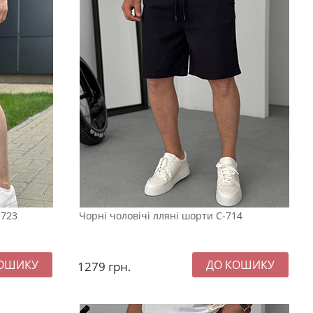
-723
Чорні чоловічі лляні шорти С-714
1279
грн.