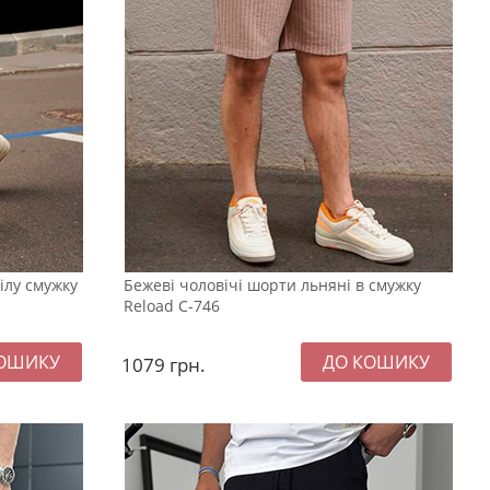
ілу смужку
Бежеві чоловічі шорти льняні в смужку
Reload С-746
1079
грн.