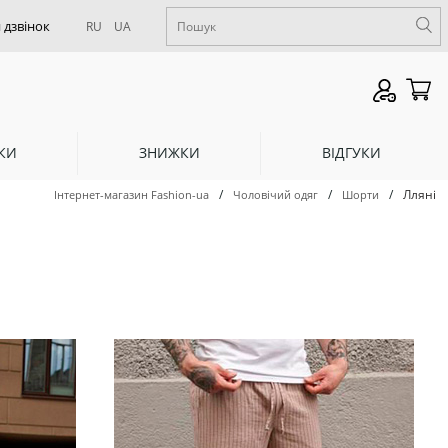
RU
UA
КИ
ЗНИЖКИ
ВІДГУКИ
/
/
/
Лляні
Інтернет-магазин Fashion-ua
Чоловічий одяг
Шорти