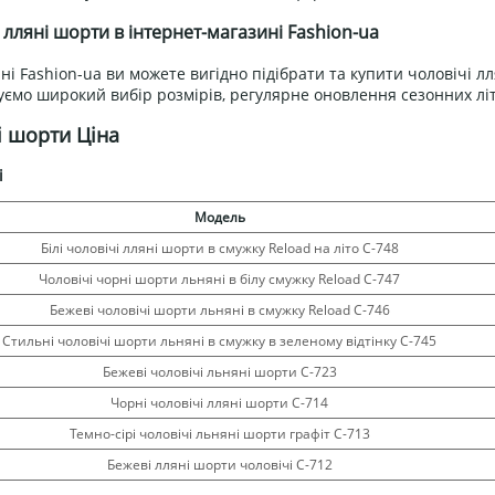
 лляні шорти в інтернет-магазині Fashion-ua
ні Fashion-ua ви можете вигідно підібрати та купити чоловічі лл
ємо широкий вибір розмірів, регулярне оновлення сезонних літн
і шорти Ціна
і
Модель
Білі чоловічі лляні шорти в смужку Reload на літо С-748
Чоловічі чорні шорти льняні в білу смужку Reload С-747
Бежеві чоловічі шорти льняні в смужку Reload С-746
Стильні чоловічі шорти льняні в смужку в зеленому відтінку С-745
Бежеві чоловічі льняні шорти С-723
Чорні чоловічі лляні шорти С-714
Темно-сірі чоловічі льняні шорти графіт С-713
Бежеві лляні шорти чоловічі С-712