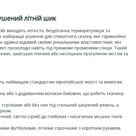
ушений літній шик
бі виходять легкість, бездоганна терморегуляція та
е найкраще рішення для спекотного сезону, яке гармонійно
н здавна відомий своїми унікальними властивостями: він
ефект прохолоди навіть під прямими променями сонця. Такий
жжі, заміських пікніків або неспішних прогулянок містом та
ють найвищим стандартам європейської якості та вимогам
ону або з додаванням волокон бавовни, що робить тканину
і стрілками або без них під стильний шкіряний ремінь, а
урком.
очний, світло-сірий) до глибоких і насичених міських тонів
ними футболками, літніми сорочками з коротким рукавом,