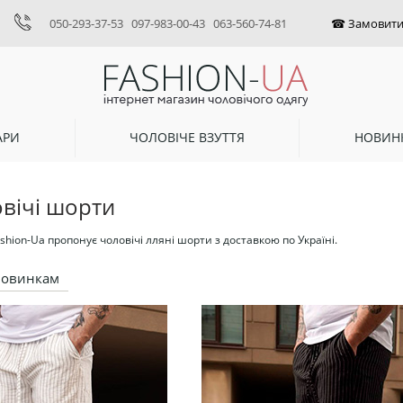
050-293-37-53
097-983-00-43
063-560-74-81
АРИ
ЧОЛОВІЧЕ ВЗУТТЯ
НОВИН
овічі шорти
shion-Ua пропонує чоловічі лляні шорти з доставкою по Україні.
новинкам