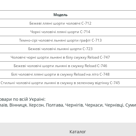
Модель
Бежеві лляні шорти чоловічі С-712
Чорні чоловічі лляні шорти С-714
Темно-сірі чоловічі льняні шорти графіт С-713
Бежеві чоловічі льняні шорти С-723
Чоловічі чорні шорти льняні в білу смужку Reload С-747
Бежеві чоловічі шорти льняні в смужку Reload С-746
Білі чоловічі лляні шорти в смужку Reload на літо С-748
Стильні чоловічі шорти льняні в смужку в зеленому відтінку С-745
вари по всій Україні:
колаїв, Вінниця, Херсон, Полтава, Чернігів, Черкаси, Чернівці, 
Каталог