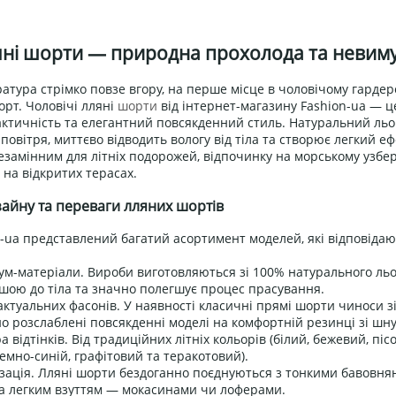
яні шорти — природна прохолода та невим
атура стрімко повзе вгору, на перше місце в чоловічому гардеро
рт. Чоловічі лляні
шорти
від інтернет-магазину Fashion-ua — ц
актичність та елегантний повсякденний стиль. Натуральний льо
повітря, миттєво відводить вологу від тіла та створює легкий 
езамінним для літніх подорожей, відпочинку на морському узбере
на відкритих терасах.
айну та переваги лляних шортів
on-ua представлений багатий асортимент моделей, які відповіда
іум-матеріали. Вироби виготовляються зі 100% натурального ль
шою до тіла та значно полегшує процес прасування.
 актуальних фасонів. У наявності класичні прямі шорти чиноси з
о розслаблені повсякденні моделі на комфортній резинці зі шн
 відтінків. Від традиційних літніх кольорів (білий, бежевий, піс
темно-синій, графітовий та теракотовий).
ізація. Лляні шорти бездоганно поєднуються з тонкими бавовня
а легким взуттям — мокасинами чи лоферами.