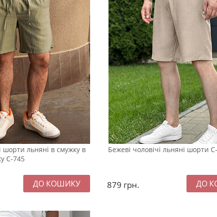
і шорти льняні в смужку в
Бежеві чоловічі льняні шорти С
ку С-745
879
грн.