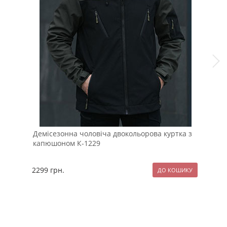
Демісезонна чоловіча двокольорова куртка з
Чол
капюшоном К-1229
фут
2299
грн.
124