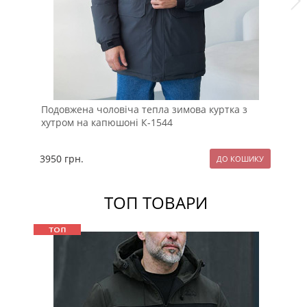
Подовжена чоловіча тепла зимова куртка з
Те
хутром на капюшоні К-1544
3950
грн.
21
ТОП ТОВАРИ