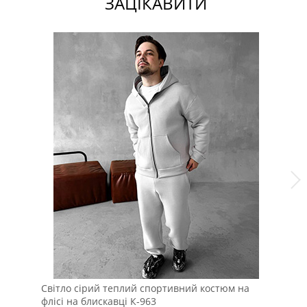
ЗАЦІКАВИТИ
Світло сірий теплий спортивний костюм на
Св
флісі на блискавці К-963
бл