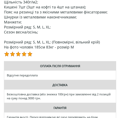
Щільність 340г/м2;
Кишені 7шт (3шт на кофті та 4шт на штанах);
Пояс на резинці та з якісними металевими фіксаторами;
Шнурки із металевими наконечниками;
Манжети;
Розмірний ряд: S, M, L, XL;
Сезон весна/осінь;
Розмірний ряд: S, M, L, XL; (Повномірні, вільний крій)
На фото чоловік 185см 83кг - розмір М
ОПЛАТА ПІСЛЯ ОТРИМАННЯ
Відсутня передоплата
ДОСТАВКА
Безкоштовна доставка (або знижка 100грн) при замовленні від 2 позицій
на суму понад 3000 грн.
ГАРАНТІЯ
Гарантія якості. Перед відправкою всі речі перевіряють на брак