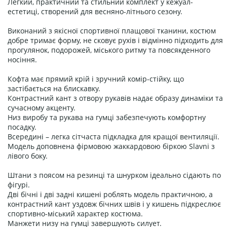
Легкий, практичний та стильний комплект у кежуал-
естетиці, створений для весняно-літнього сезону.
Виконаний з якісної спортивної плащової тканини, костюм
добре тримає форму, не сковує рухів і відмінно підходить для
прогулянок, подорожей, міського ритму та повсякденного
носіння.
Кофта має прямий крій і зручний комір-стійку, що
застібається на блискавку.
Контрастний кант з отвору рукавів надає образу динаміки та
сучасному акценту.
Низ виробу та рукава на гумці забезпечують комфортну
посадку.
Всередині – легка сітчаста підкладка для кращої вентиляції.
Модель доповнена фірмовою жаккардовою біркою Slavni з
лівого боку.
Штани з поясом на резинці та шнурком ідеально сідають по
фігурі.
Дві бічні і дві задні кишені роблять модель практичною, а
контрастний кант уздовж бічних швів і у кишень підкреслює
спортивно-міський характер костюма.
Манжети низу на гумці завершують силует.