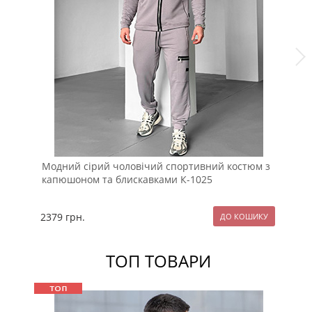
Модний сірий чоловічий спортивний костюм з
Чо
капюшоном та блискавками К-1025
пл
2379
грн.
21
ТОП ТОВАРИ