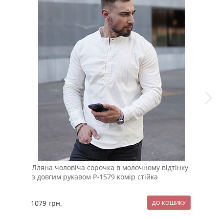
Лляна чоловіча сорочка в молочному відтінку
Дем
з довгим рукавом Р-1579 комір стійка
кап
1079
грн.
229