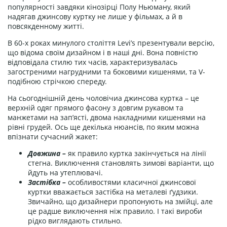
популярності завдяки кінозірці Полу Ньюману, який
надягав джинсову куртку не лише у фільмах, а й в
повсякденному житті.
В 60-х роках минулого століття Levi’s презентували версію,
що відома своїм дизайном і в наші дні. Вона повністю
відповідала стилю тих часів, характеризувалась
загостреними нагрудними та боковими кишенями, та V-
подібною стрічкою спереду.
На сьогоднішній день чоловічиа джинсова куртка – це
верхній одяг прямого фасону з довгим рукавом та
манжетами на зап’ясті, двома накладними кишенями на
рівні грудей. Ось ще декілька нюансів, по яким можна
впізнати сучасний жакет:
Довжина –
як правило куртка закінчується на лінії
стегна. Виключення становлять зимові варіанти, що
йдуть на утеплювачі.
Застібка –
особливостями класичної джинсової
куртки вважається застібка на металеві ґудзики.
Звичайно, що дизайнери пропонують на змійці, але
це радше виключення ніж правило. І такі вироби
рідко виглядають стильно.