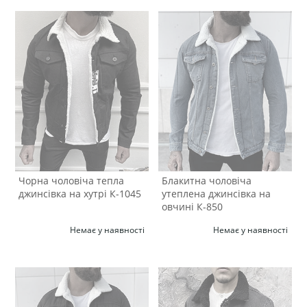
Чорна чоловіча тепла
Блакитна чоловіча
джинсівка на хутрі К-1045
утеплена джинсівка на
овчині К-850
Немає у наявності
Немає у наявності