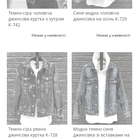
Темно-сіра чоловіча
Синя модна чоловіча
джинсова куртка з хутром
джинсівка на осінь К-729
К-742
Немає у наявності
Немає у наявності
Темно-сіра рвана
Модна темно синя
джинсова куртка К-728
джинсівка зі вставками на