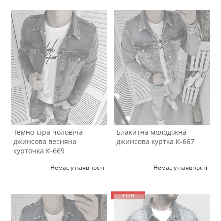
Темно-сіра чоловіча
Блакитна молодіжна
джинсова весняна
джинсова куртка К-667
курточка К-669
Немає у наявності
Немає у наявності