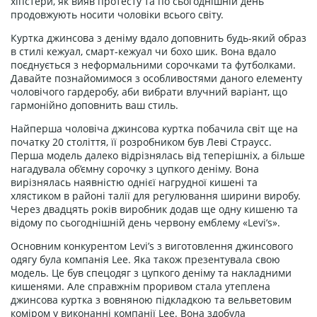
хіпстери, як вияв протесту та по сьогоднішній день
продовжують носити чоловіки всього світу.
Куртка джинсова з деніму вдало доповнить будь-який образ
в стилі кежуал, смарт-кежуал чи бохо шик. Вона вдало
поєднується з неформальними сорочками та футболками.
Давайте познайомимося з особливостями даного елементу
чоловічого гардеробу, аби вибрати влучний варіант, що
гармонійно доповнить ваш стиль.
Найперша чоловіча джинсова куртка побачила світ ще на
початку 20 століття, її розробником був Леві Страусс.
Перша модель далеко відрізнялась від теперішніх, а більше
нагадувала об’ємну сорочку з цупкого деніму. Вона
вирізнялась наявністю однієї нагрудної кишені та
хлястиком в районі талії для регулювання ширини виробу.
Через двадцять років виробник додав ще одну кишеню та
відому по сьогоднішній день червону емблему «Levi’s».
Основним конкурентом Levi’s з виготовлення джинсового
одягу була компанія Lee. Яка також презентувала свою
модель. Це був спецодяг з цупкого деніму та накладними
кишенями. Але справжнім проривом стала утеплена
джинсова куртка з вовняною підкладкою та вельветовим
коміром у виконанні компанії Lee. Вона здобула