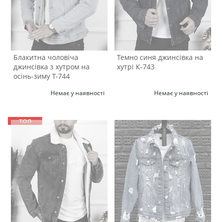
Блакитна чоловіча
Темно синя джинсівка на
джинсівка з хутром на
хутрі К-743
осінь-зиму Т-744
Немає у наявності
Немає у наявності