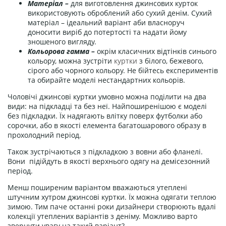
Матеріал –
для виготовлення джинсових курток
використовують оброблений або сухий денім. Сухий
матеріал – ідеальний варіант аби власноруч
доносити виріб до потертості та надати йому
зношеного вигляду.
Кольорова гамма –
окрім класичних відтінків синього
кольору, можна зустріти
куртки
з білого, бежевого,
сірого або чорного кольору. Не бійтесь експериментів
та обирайте моделі нестандартних кольорів.
Чоловічі джинсові куртки умовно можна поділити на два
види: на підкладці та без неї. Найпоширенішою є моделі
без підкладки. Їх надягають влітку поверх футболки або
сорочки, або в якості елемента багатошарового образу в
прохолодний період.
Також зустрічаються з підкладкою з вовни або фланелі.
Вони підійдуть в якості верхнього одягу на демісезонний
період.
Менш поширеним варіантом вважаються утеплені
штучним хутром джинсові куртки. Їх можна одягати теплою
зимою. Тим паче останні роки дизайнери створюють вдалі
колекції утеплених варіантів з деніму. Можливо варто
звернути увагу на такий варіант?