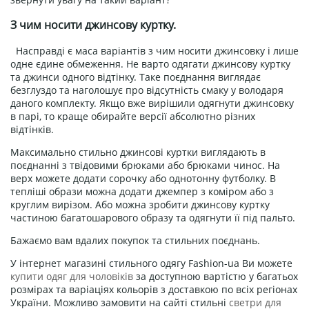
З чим носити джинсову куртку.
Насправді є маса варіантів з чим носити джинсовку і лише
одне єдине обмеження. Не варто одягати джинсову куртку
та джинси одного відтінку. Таке поєднання виглядає
безглуздо та наголошує про відсутність смаку у володаря
даного комплекту. Якщо вже вирішили одягнути джинсовку
в парі, то краще обирайте версії абсолютно різних
відтінків.
Максимально стильно джинсові куртки виглядають в
поєднанні з твідовими брюками або брюками чинос. На
верх можете додати сорочку або однотонну футболку. В
тепліші образи можна додати джемпер з коміром або з
круглим вирізом. Або можна зробити джинсову куртку
частиною багатошарового образу та одягнути її під пальто.
Бажаємо вам вдалих покупок та стильних поєднань.
У інтернет магазині стильного одягу Fashion-ua Ви можете
купити одяг для чоловіків
за доступною вартістю у багатьох
розмірах та варіаціях кольорів з доставкою по всіх регіонах
України. Можливо замовити на сайті стильні
светри для