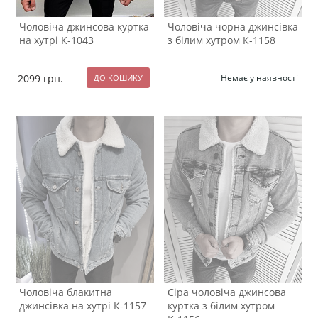
Чоловіча джинсова куртка
Чоловіча чорна джинсівка
на хутрі К-1043
з білим хутром К-1158
2099
грн.
Немає у наявності
Чоловіча блакитна
Сіра чоловіча джинсова
джинсівка на хутрі К-1157
куртка з білим хутром