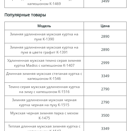
3499
капюшоном К-1469
Популярные товары
Модель
Цена
Зимняя удлиненная мужская куртка на
2890
пухе К-1390
Зимняя удлиненная мужская куртка на
2890
пухе в цвете графит К-1391
Удлиненная мужская темно серая зимняя
2999
куртка Madiss с капюшоном К-1407
Длинная зимняя мужская стеганая куртка с
3349
капюшоном К-1546
Темно серая мужская удлиненная куртка
2790
на зиму с капюшоном К-1516
Зимняя удлиненная мужская черная
2790
куртка черная на пуху К-1515
Мужская черная зимняя парка с мехом
3500
К-1475
Теплая длинная мужская зимняя куртка с
3349