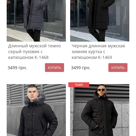
Длинный мужской темно
Черная длинная мужская
серый пуховик с
зимняя куртка с
капюшоном К-1468
капюшоном К-1469
3499
грн.
3499
грн.