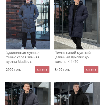
Удлиненная мужская
Темно синий мужской
темно серая зимняя
длинный пуховик до
куртка Madiss с
колена К-1470
капюшоном К-1407
2999
грн.
3499
грн.