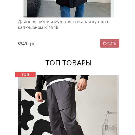
Длинная зимняя мужская стеганая куртка с
Те
капюшоном К-1546
ко
3349
грн.
34
ТОП ТОВАРЫ