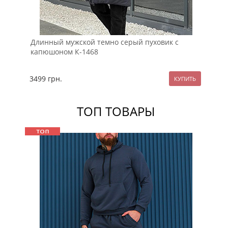
Длинный мужской темно серый пуховик с
Те
капюшоном К-1468
ко
3499
грн.
34
ТОП ТОВАРЫ