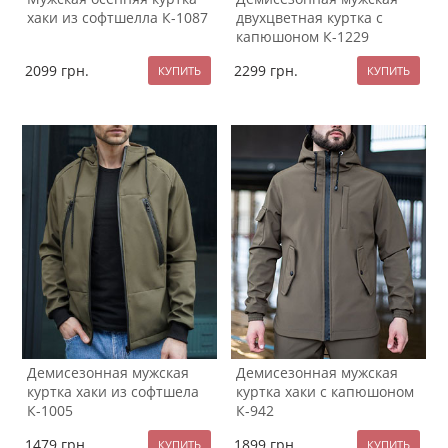
хаки из софтшелла К-1087
двухцветная куртка с
капюшоном К-1229
2099
грн.
2299
грн.
Демисезонная мужская
Демисезонная мужская
куртка хаки из софтшела
куртка хаки с капюшоном
К-1005
К-942
1479
грн.
1899
грн.