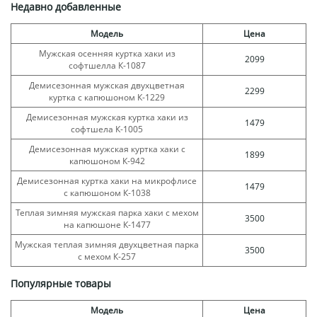
Недавно добавленные
Модель
Цена
Мужская осенняя куртка хаки из
2099
софтшелла К-1087
Демисезонная мужская двухцветная
2299
куртка с капюшоном К-1229
Демисезонная мужская куртка хаки из
1479
софтшела К-1005
Демисезонная мужская куртка хаки с
1899
капюшоном К-942
Демисезонная куртка хаки на микрофлисе
1479
с капюшоном К-1038
Теплая зимняя мужская парка хаки с мехом
3500
на капюшоне К-1477
Мужская теплая зимняя двухцветная парка
3500
с мехом К-257
Популярные товары
Модель
Цена