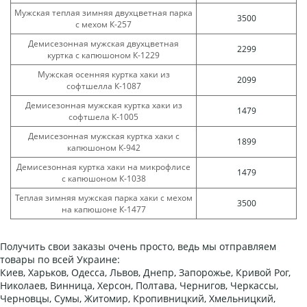
Мужская теплая зимняя двухцветная парка
3500
с мехом К-257
Демисезонная мужская двухцветная
2299
куртка с капюшоном К-1229
Мужская осенняя куртка хаки из
2099
софтшелла К-1087
Демисезонная мужская куртка хаки из
1479
софтшела К-1005
Демисезонная мужская куртка хаки с
1899
капюшоном К-942
Демисезонная куртка хаки на микрофлисе
1479
с капюшоном К-1038
Теплая зимняя мужская парка хаки с мехом
3500
на капюшоне К-1477
Получить свои заказы очень просто, ведь мы отправляем
товары по всей Украине:
Киев, Харьков, Одесса, Львов, Днепр, Запорожье, Кривой Рог,
Николаев, Винница, Херсон, Полтава, Чернигов, Черкассы,
Черновцы, Сумы, Житомир, Кропивницкий, Хмельницкий,