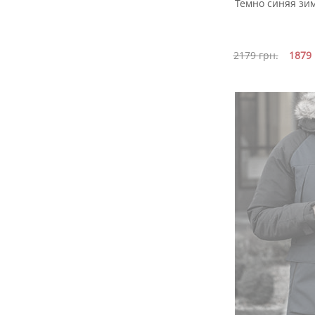
Темно синяя зим
2179
грн.
1879