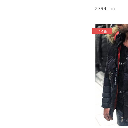
2799
грн.
-14%