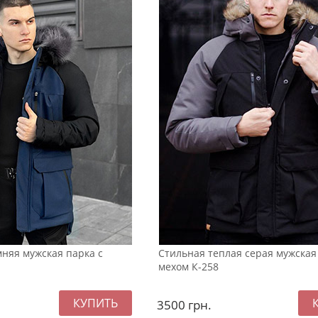
няя мужская парка с
Стильная теплая серая мужская
мехом К-258
3500
грн.