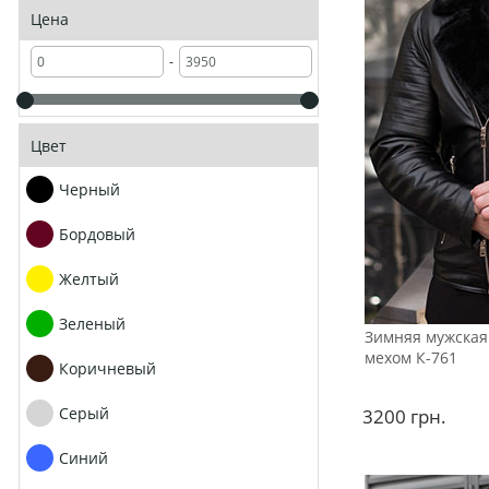
Цена
-
Цвет
Черный
Бордовый
Желтый
Зеленый
Зимняя мужская
мехом К-761
Коричневый
Серый
3200
грн.
Синий