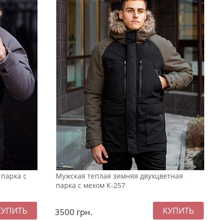
 парка с
Мужская теплая зимняя двухцветная
парка с мехом К-257
3500
грн.