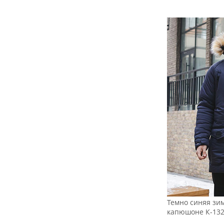
Темно синяя зим
капюшоне К-13