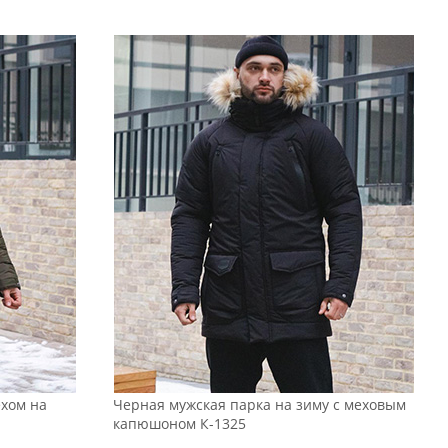
ехом на
Черная мужская парка на зиму с меховым
капюшоном К-1325