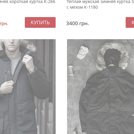
няя короткая куртка К-266
Теплая мужская зимняя куртка S
с мехом К-1180
3400
грн.
грн.