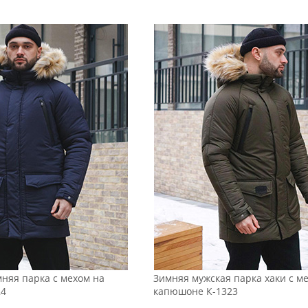
няя парка с мехом на
Зимняя мужская парка хаки с м
24
капюшоне К-1323