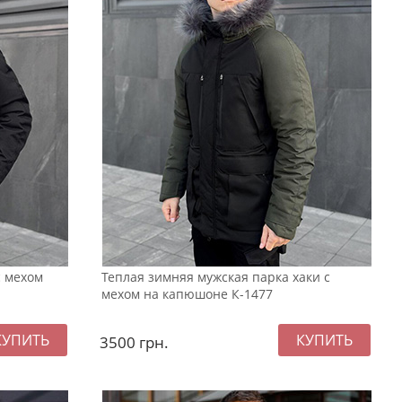
с мехом
Теплая зимняя мужская парка хаки с
мехом на капюшоне К-1477
3500
грн.