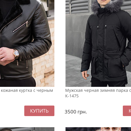
 кожаная куртка с черным
Мужская черная зимняя парка 
К-1475
3500
грн.