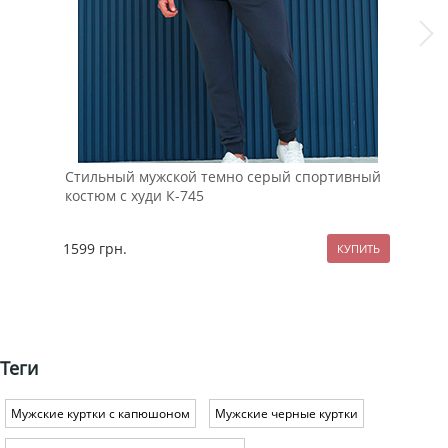
Стильный мужской темно серый спортивный
Беж
костюм с худи К-745
мол
1599
грн.
127
Теги
Мужские куртки с капюшоном
Мужские черные куртки