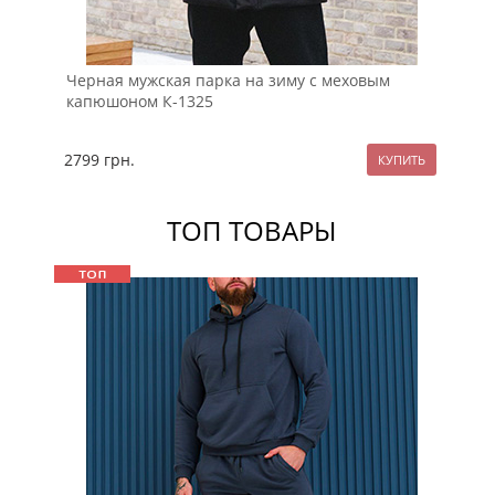
Черная мужская парка на зиму с меховым
Му
капюшоном К-1325
ме
2799
грн.
35
ТОП ТОВАРЫ